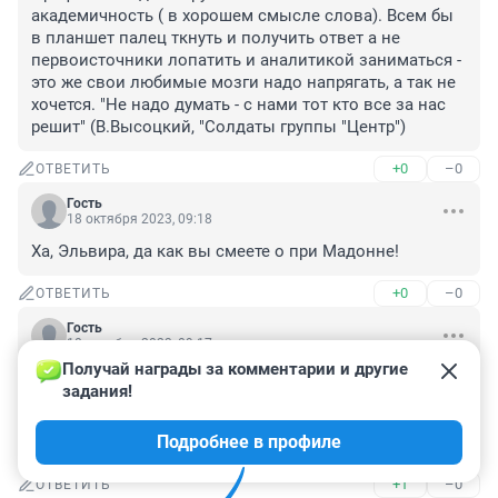
академичность ( в хорошем смысле слова). Всем бы 
в планшет палец ткнуть и получить ответ а не 
первоисточники лопатить и аналитикой заниматься - 
это же свои любимые мозги надо напрягать, а так не 
хочется. "Не надо думать - с нами тот кто все за нас 
решит" (В.Высоцкий, "Солдаты группы "Центр")
+0
–0
ОТВЕТИТЬ
Гость
18 октября 2023, 09:18
Ха, Эльвира, да как вы смеете о при Мадонне!
+0
–0
ОТВЕТИТЬ
Гость
18 октября 2023, 09:17
Получай награды за комментарии и другие 
На 1000-рублëвой купюре был 1000-летний Ярославль. 
задания!
Всё логично. Слабая защита? Так ведь усилить защиту 
проще, чем разработать никому не понятный дизайн 
Подробнее в профиле
и всё-равно усиливать защиту.
+1
–0
ОТВЕТИТЬ