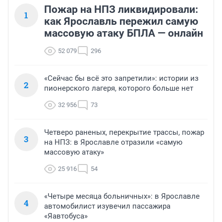
Пожар на НПЗ ликвидировали:
1
как Ярославль пережил самую
массовую атаку БПЛА — онлайн
52 079
296
«Сейчас бы всё это запретили»: истории из
2
пионерского лагеря, которого больше нет
32 956
73
Четверо раненых, перекрытие трассы, пожар
3
на НПЗ: в Ярославле отразили «самую
массовую атаку»
25 916
54
«Четыре месяца больничных»: в Ярославле
4
автомобилист изувечил пассажира
«Яавтобуса»