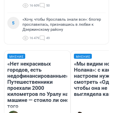
16 609
50
«Хочу, чтобы Ярославль знали все»: блогер
5
прославилась, признавшись в любви к
Дзержинскому району
16 479
49
МНЕНИЕ
МНЕНИЕ
«Нет некрасивых
«Мы видим нов
городов, есть
Нолана»: с как
недофинансированные».
настроем нужн
Путешественники
смотреть «Оди
проехали 2000
чтобы она не
километров по Уралу на
выглядела как
машине — стоило ли оно
того