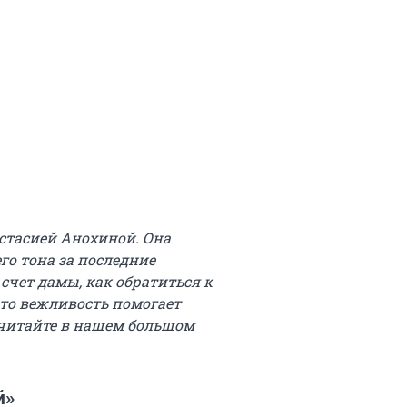
стасией Анохиной. Она
го тона за последние
чет дамы, как обратиться к
что вежливость помогает
о читайте в нашем большом
й»