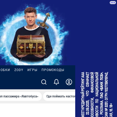
РОБКИ
ZODY
ИГРЫ
ПРОМОКОДЫ
ил пассажира «Яавтобуса»
Где поймать настоящее лето
Пожар на НП