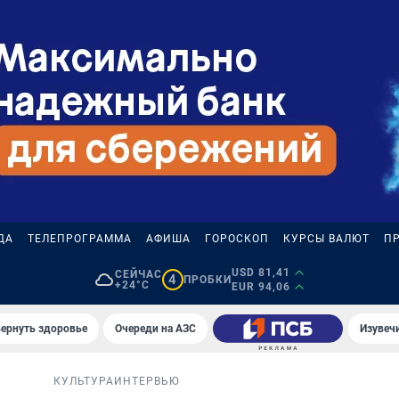
ДА
ТЕЛЕПРОГРАММА
АФИША
ГОРОСКОП
КУРСЫ ВАЛЮТ
П
USD 81,41
СЕЙЧАС
4
ПРОБКИ
+24°C
EUR 94,06
вернуть здоровье
Очереди на АЗС
Изувеч
КУЛЬТУРА
ИНТЕРВЬЮ