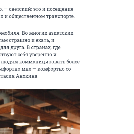
, — светский: это и посещение
ах и общественном транспорте.
омобиля. Во многих азиатских
там страшно и ехать, и
для друга. В странах, где
твуют себя уверенно и
ает людям коммуницировать более
омфортно мне — комфортно со
стасия Анохина.