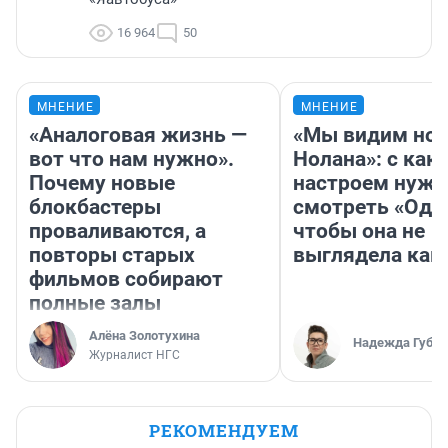
16 964
50
МНЕНИЕ
МНЕНИЕ
«Аналоговая жизнь —
«Мы видим нов
вот что нам нужно».
Нолана»: с как
Почему новые
настроем нужн
блокбастеры
смотреть «Оди
проваливаются, а
чтобы она не
повторы старых
выглядела как
фильмов собирают
полные залы
Алёна Золотухина
Надежда Губар
Журналист НГС
РЕКОМЕНДУЕМ