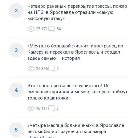
Четверо раненых, перекрытие трассы, пожар
2
на НПЗ: в Ярославле отразили «самую
массовую атаку»
27 171
54
«Мечтал о большой жизни»: иностранец из
3
Камеруна переехал в Ярославль и создал
здесь семью — история
25 356
6
Это точно про вашего пушистого! 15
4
смешных картинок и мемов, которые поймут
только кошатники
18 111
3
«Четыре месяца больничных»: в Ярославле
5
автомобилист изувечил пассажира
«Яавтобуса»