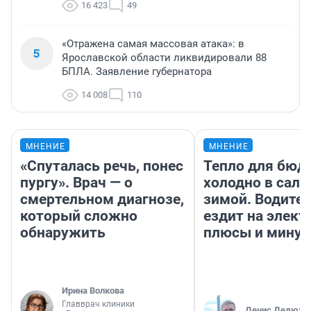
16 423
49
«Отражена самая массовая атака»: в
5
Ярославской области ликвидировали 88
БПЛА. Заявление губернатора
14 008
110
МНЕНИЕ
МНЕНИЕ
«Спуталась речь, понес
Тепло для бюд
пургу». Врач — о
холодно в сало
смертельном диагнозе,
зимой. Водител
который сложно
ездит на элект
обнаружить
плюсы и мину
Ирина Волкова
Главврач клиники
Денис Дедюхи