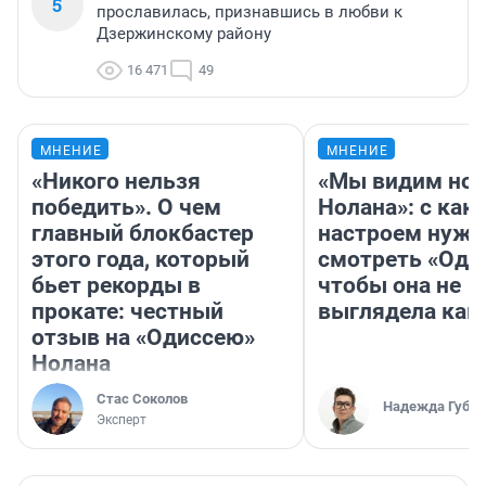
5
прославилась, признавшись в любви к
Дзержинскому району
16 471
49
МНЕНИЕ
МНЕНИЕ
«Никого нельзя
«Мы видим нов
победить». О чем
Нолана»: с как
главный блокбастер
настроем нужн
этого года, который
смотреть «Оди
бьет рекорды в
чтобы она не
прокате: честный
выглядела как
отзыв на «Одиссею»
Нолана
Стас Соколов
Надежда Губар
Эксперт