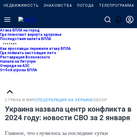
НЕДВИЖИМОСТЬ
ЗНАКОМСТВА
ПОГОДА
ТЕЛЕПРОГРАММА
Атака БПЛА на город
Где помогают вернуть здоровье
Последствия налета БПЛА
Как ярославцы пережили атаку БПЛА
Где поймать настоящее лето
Реставрация Волковского
Напали на Летучую
Очереди на АЗС
Отбой угрозы БПЛА
СТРАНА И МИР
СПЕЦОПЕРАЦИЯ НА УКРАИНЕ
ОБЗОР
Украина назвала центр конфликта в
2024 году: новости СВО за 2 января
Главное, что случилось за последние сутки