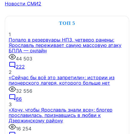
Новости СМИ2
ТОП 5
1
Попало в резервуары НПЗ, четверо ранены:
Ярославль переживает самую массовую атаку
БПЛА — онлайн
44 503
222
2
«Сейчас бы всё это запретили»: истории из
пионерского лагеря, которого больше нет
32 556
66
3
«Хочу, чтобы Ярославль знали все»: блогер
прославилась, признавшись в любви к
Дзержинскому району
16 254