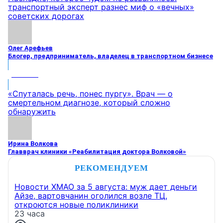
транспортный эксперт разнес миф о «вечных»
советских дорогах
Олег Арефьев
Блогер, предприниматель, владелец в транспортном бизнесе
МНЕНИЕ
«Спуталась речь, понес пургу». Врач — о
смертельном диагнозе, который сложно
обнаружить
Ирина Волкова
Главврач клиники «Реабилитация доктора Волковой»
РЕКОМЕНДУЕМ
Новости ХМАО за 5 августа: муж дает деньги
Айзе, вартовчанин оголился возле ТЦ,
откроются новые поликлиники
23 часа