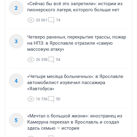
площади и стадионы!

«Сейчас бы всё это запретили»: истории из
2
вы, пишите, много, протестных комментариев в соц. 
пионерского лагеря, которого больше нет
сетях, а что дальше?

вот вам лучший способ показать ваше отношение к 
33 061
74
происходящему!
Четверо раненых, перекрытие трассы, пожар
3
на НПЗ: в Ярославле отразили «самую
массовую атаку»
26 358
54
«Четыре месяца больничных»: в Ярославле
4
автомобилист изувечил пассажира
«Яавтобуса»
16 736
50
«Мечтал о большой жизни»: иностранец из
5
Камеруна переехал в Ярославль и создал
здесь семью — история