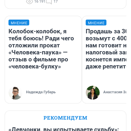
16 191
17
МНЕНИЕ
МНЕНИЕ
Колобок-колобок, я
Продашь за 300
тебя боюсь! Ради чего
возьмут с 4000
отложили прокат
нам готовит н
«Человека-паука» —
налоговый зако
отзыв о фильме про
коснется импор
«человека-булку»
даже репетито
Надежда Губарь
Анастасия Зав
РЕКОМЕНДУЕМ
«Девчонки, вы испытываете судьбу»: