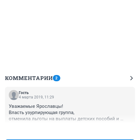
КОММЕНТАРИИ
2
Гость
4 марта 2019, 11:29
Уважаемые Ярославцы!

Власть узурпирующая группа,

отменила льготы на выплаты детских пособий и 
содержание детей в д/садах,

+0
–2
наплевала на уборку города от снега и привезла, вам 
в дом, чужой мусор.
