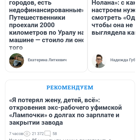
городов, есть
Нолана»: с как
недофинансированные».
настроем нужн
Путешественники
смотреть «Оди
проехали 2000
чтобы она не
километров по Уралу на
выглядела как
машине — стоило ли оно
того
Екатерина Литкевич
Надежда Губар
РЕКОМЕНДУЕМ
«Я потерял жену, детей, всё»:
откровения экс-рабочего уфимской
«Лампочки» о долгах по зарплате и
закрытии завода
7 часов
21 372
58