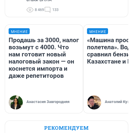
8 469
133
МНЕНИЕ
МНЕНИЕ
Продашь за 3000, налог
«Машина прост
возьмут с 4000. Что
полетела». Вод
нам готовит новый
сравнил бензин
налоговый закон — он
Казахстане и Р
коснется импорта и
даже репетиторов
Анастасия Завгородняя
Анатолий Кузн
РЕКОМЕНДУЕМ