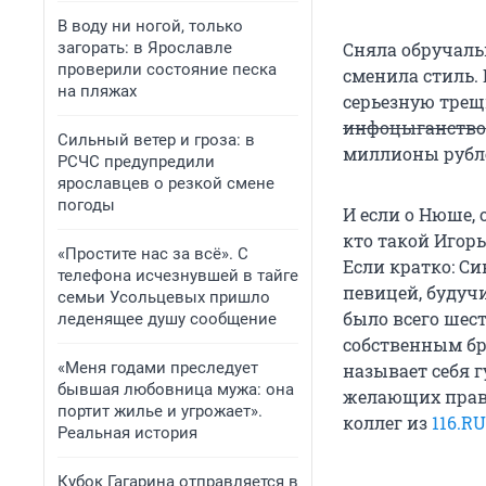
В воду ни ногой, только
загорать: в Ярославле
Сняла обручальн
проверили состояние песка
сменила стиль.
на пляжах
серьезную трещ
инфоцыганств
Сильный ветер и гроза: в
миллионы рубле
РСЧС предупредили
ярославцев о резкой смене
погоды
И если о Нюше, 
кто такой Игор
«Простите нас за всё». С
Если кратко: С
телефона исчезнувшей в тайге
певицей, будуч
семьи Усольцевых пришло
было всего шес
леденящее душу сообщение
собственным бр
«Меня годами преследует
называет себя г
бывшая любовница мужа: она
желающих прави
портит жилье и угрожает».
коллег из
116.RU
Реальная история
Кубок Гагарина отправляется в