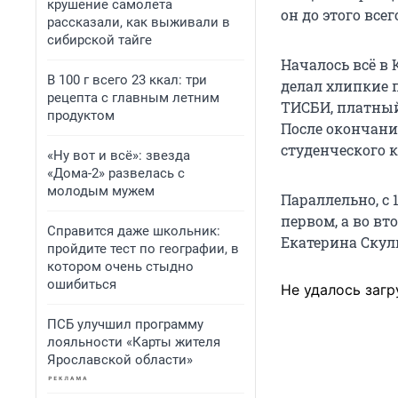
крушение самолета
он до этого все
рассказали, как выживали в
сибирской тайге
Началось всё в 
В 100 г всего 23 ккал: три
делал хлипкие 
рецепта с главным летним
ТИСБИ, платный
продуктом
После окончани
студенческого к
«Ну вот и всё»: звезда
«Дома-2» развелась с
молодым мужем
Параллельно, с 
первом, а во вт
Справится даже школьник:
Екатерина Скул
пройдите тест по географии, в
котором очень стыдно
ошибиться
Не удалось загр
ПСБ улучшил программу
лояльности «Карты жителя
Ярославской области»