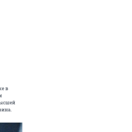
же в
м
высшей
вина.