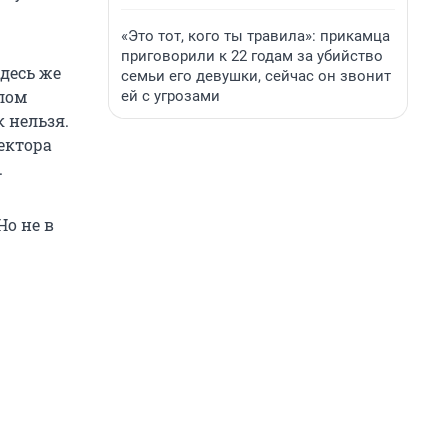
«Это тот, кого ты травила»: прикамца
приговорили к 22 годам за убийство
здесь же
семьи его девушки, сейчас он звонит
лом
ей с угрозами
 нельзя.
ектора
.
 Но не в