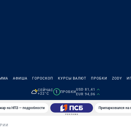
АММА
АФИША
ГОРОСКОП
КУРСЫ ВАЛЮТ
ПРОБКИ
ZODY
И
USD 81,41
СЕЙЧАС
1
ПРОБКИ
+22°C
EUR 94,06
жар на НПЗ — подробности
Припарковался на 
ОРИИ