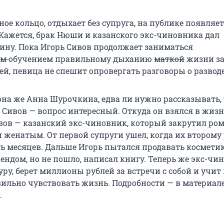
ое кольцо, отдыхает без супруга, на публике появляет
 Кажется, брак Нюши и казанского экс-чиновника дал
ину. Пока Игорь Сивов продолжает заниматься
ом
обучением правильному дыханию
маткой
жизни з
й, певица не спешит опровергать разговоры о разводе
она же Анна Шурочкина, едва ли нужно рассказывать, 
ь Сивов — вопрос интересный. Откуда он взялся в жи
ивов — казанский экс-чиновник, который закрутил ром
и женатым. От первой супруги ушел, когда их второму
ть месяцев. Дальше Игорь пытался продавать космети
ендом, но не пошло, написал книгу. Теперь же экс-чи
уру, берет миллионы рублей за встречи с собой и учит 
льно чувствовать жизнь. Подробности — в материал
.