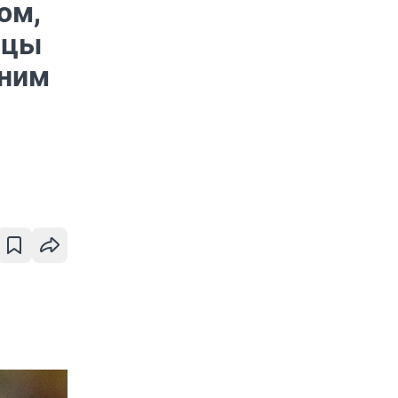
ом,
ицы
 ним