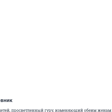
овник
детей, просветленный гуру, изменяющий обеим женам