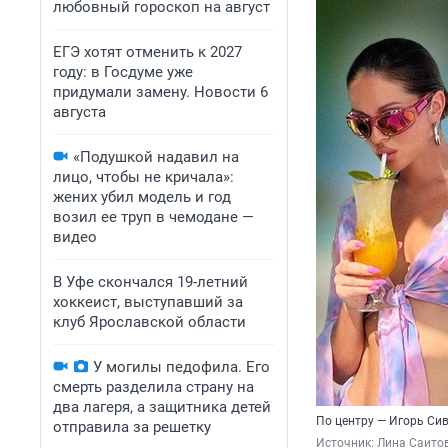
любовный гороскоп на август
ЕГЭ хотят отменить к 2027
году: в Госдуме уже
придумали замену. Новости 6
августа
«Подушкой надавил на
лицо, чтобы не кричала»:
жених убил модель и год
возил ее труп в чемодане —
видео
В Уфе скончался 19-летний
хоккеист, выступавший за
клуб Ярославской области
У могилы педофила. Его
смерть разделила страну на
два лагеря, а защитника детей
По центру — Игорь Сив
отправила за решетку
Источник: 
Лина Саитов