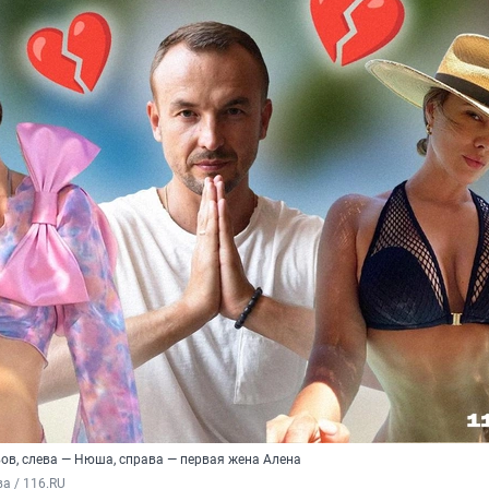
ов, слева — Нюша, справа — первая жена Алена
а / 116.RU