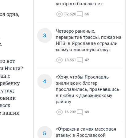
которого больше нет
ся одна,
32 620
66
Четверо раненых,
3
а
перекрытие трассы, пожар на
.
НПЗ: в Ярославле отразили
«самую массовую атаку»
18 661
42
то вот
зни Нюши?
ан с
«Хочу, чтобы Ярославль
4
 ребенку
знали все»: блогер
прославилась, признавшись
ку под
в любви к Дзержинскому
новник
району
всех
е наших
16 292
49
«Отражена самая массовая
5
атака»: в Ярославской