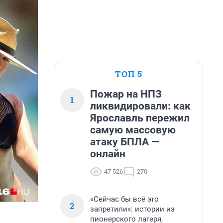
ТОП 5
Пожар на НПЗ
1
ликвидировали: как
Ярославль пережил
самую массовую
атаку БПЛА —
онлайн
47 526
270
«Сейчас бы всё это
2
запретили»: истории из
пионерского лагеря,