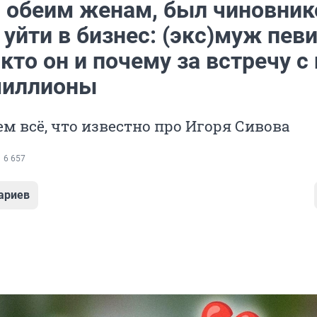
 обеим женам, был чиновник
уйти в бизнес: (экс)муж пев
то он и почему за встречу с
миллионы
м всё, что известно про Игоря Сивова
6 657
ариев