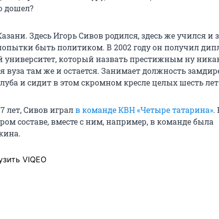
го дошел?
Казани. Здесь Игорь Сивов родился, здесь же учился и 
попытки быть политиком. В 2002 году он получил дип
 университет, который назвать престижным ну никак
я вуза там же и остается. Занимает должность замдир
луба и сидит в этом скромном кресле целых шесть лет
17 лет, Сивов играл
в команде КВН «Четыре татарина»
.
ором составе, вместе с ним, например, в команде была
кина.
узить VIQEO