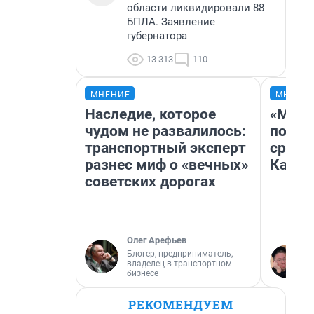
области ликвидировали 88
БПЛА. Заявление
губернатора
13 313
110
МНЕНИЕ
МНЕНИ
Наследие, которое
«Маши
чудом не развалилось:
полет
транспортный эксперт
сравн
разнес миф о «вечных»
Казах
советских дорогах
Олег Арефьев
Блогер, предприниматель,
владелец в транспортном
бизнесе
РЕКОМЕНДУЕМ