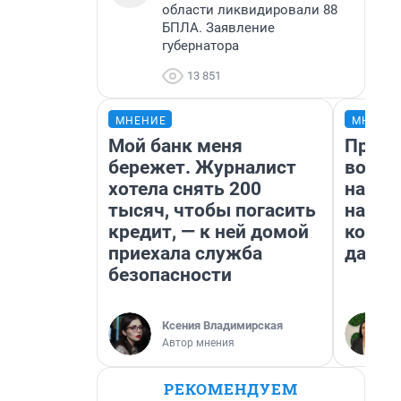
области ликвидировали 88
БПЛА. Заявление
губернатора
13 851
МНЕНИЕ
МНЕНИ
Мой банк меня
Прода
бережет. Журналист
возьм
хотела снять 200
нам г
тысяч, чтобы погасить
налог
кредит, — к ней домой
косне
приехала служба
даже 
безопасности
Ксения Владимирская
Автор мнения
РЕКОМЕНДУЕМ