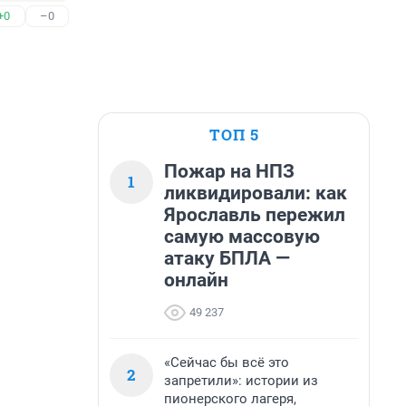
+0
–0
ТОП 5
Пожар на НПЗ
1
ликвидировали: как
Ярославль пережил
самую массовую
атаку БПЛА —
онлайн
49 237
«Сейчас бы всё это
2
запретили»: истории из
пионерского лагеря,