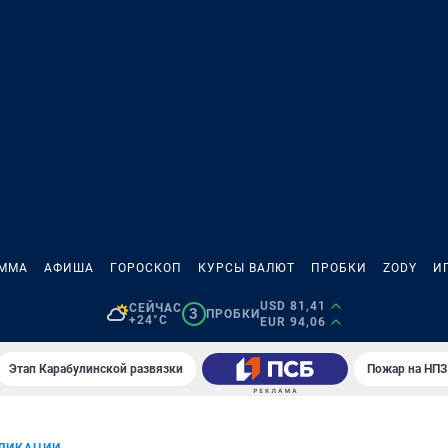
АММА
АФИША
ГОРОСКОП
КУРСЫ ВАЛЮТ
ПРОБКИ
ZODY
И
USD 81,41
СЕЙЧАС
3
ПРОБКИ
+24°C
EUR 94,06
Этап Карабулинской развязки
Пожар на НПЗ