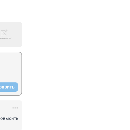
равить
овысить 