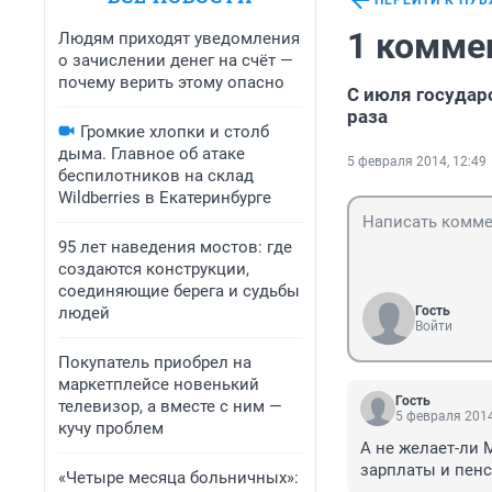
ПЕРЕЙТИ К ПУ
1 комме
Людям приходят уведомления
о зачислении денег на счёт —
почему верить этому опасно
С июля государ
раза
Громкие хлопки и столб
дыма. Главное об атаке
5 февраля 2014, 12:49
беспилотников на склад
Wildberries в Екатеринбурге
95 лет наведения мостов: где
создаются конструкции,
соединяющие берега и судьбы
людей
Гость
Войти
Покупатель приобрел на
маркетплейсе новенький
Гость
телевизор, а вместе с ним —
5 февраля 2014
кучу проблем
А не желает-ли 
зарплаты и пенси
«Четыре месяца больничных»: