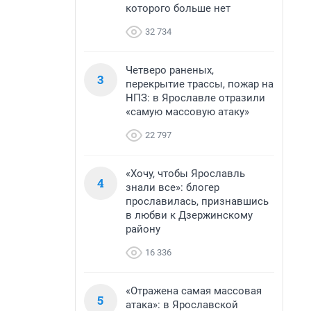
которого больше нет
32 734
Четверо раненых,
3
перекрытие трассы, пожар на
НПЗ: в Ярославле отразили
«самую массовую атаку»
22 797
«Хочу, чтобы Ярославль
4
знали все»: блогер
прославилась, признавшись
в любви к Дзержинскому
району
16 336
«Отражена самая массовая
5
атака»: в Ярославской