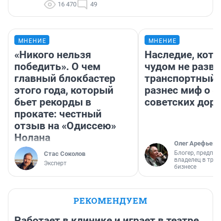
16 470
49
МНЕНИЕ
МНЕНИЕ
«Никого нельзя
Наследие, кото
победить». О чем
чудом не разва
главный блокбастер
транспортный 
этого года, который
разнес миф о 
бьет рекорды в
советских доро
прокате: честный
отзыв на «Одиссею»
Нолана
Олег Арефьев
Блогер, предпри
Стас Соколов
владелец в тра
Эксперт
бизнесе
РЕКОМЕНДУЕМ
Работает в клинике и играет в театре