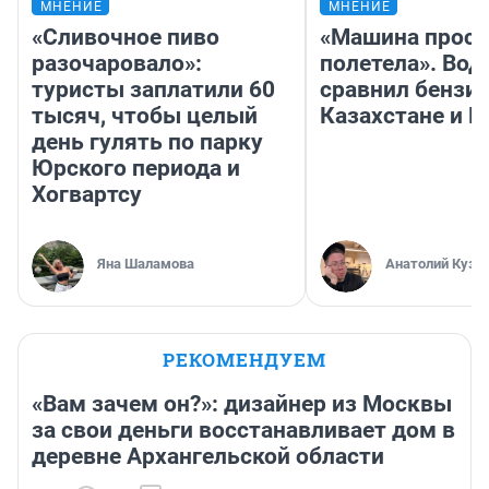
МНЕНИЕ
МНЕНИЕ
«Сливочное пиво
«Машина прост
разочаровало»:
полетела». Вод
туристы заплатили 60
сравнил бензин
тысяч, чтобы целый
Казахстане и Р
день гулять по парку
Юрского периода и
Хогвартсу
Яна Шаламова
Анатолий Кузн
РЕКОМЕНДУЕМ
«Вам зачем он?»: дизайнер из Москвы
за свои деньги восстанавливает дом в
деревне Архангельской области