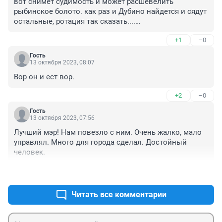
вот снимет судимость и может расшевелить 
рыбинское болото. как раз и Дубино найдется и сядут 
остальные, ротация так сказать....

Человек деятельный и очень креативный, тем более 
+1
–0
8.5 лет был по сути лишен возможности проявлять 
эти свои качества
Гость
13 октября 2023, 08:07
Вор он и ест вор.
+2
–0
Гость
13 октября 2023, 07:56
Лучший мэр! Нам повезло с ним. Очень жалко, мало 
управлял. Много для города сделал. Достойный 
человек.
+1
–2
Читать все комментарии