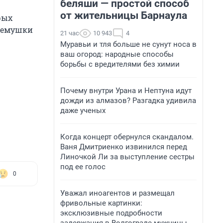
беляши — простой способ
от жительницы Барнаула
рых
гремушки
21 час
10 943
4
Муравьи и тля больше не сунут носа в
ваш огород: народные способы
борьбы с вредителями без химии
Почему внутри Урана и Нептуна идут
дожди из алмазов? Разгадка удивила
даже ученых
Когда концерт обернулся скандалом.
Ваня Дмитриенко извинился перед
Линочкой Ли за выступление сестры
под ее голос
0
Уважал иноагентов и размещал
фривольные картинки:
эксклюзивные подробности