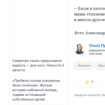
— Были в патол
мамы отказалис
и многое друго
Фото: Александ
Ольга П
редакционн
порталов
Смертную казнь предложили
вернуть — для кого. Новости 5
Махалин
Яро
августа
«Пробила голову ковшиком,
0
била поленом». Жуткая
история набожной матери,
годами истязавшей
Увидели опечатку? В
собственных детей