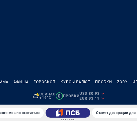
АММА
АФИША
ГОРОСКОП
КУРСЫ ВАЛЮТ
ПРОБКИ
ZODY
И
USD 80,93
СЕЙЧАС
0
ПРОБКИ
+19°C
EUR 93,19
 кого можно охотиться
Ставят декорации для