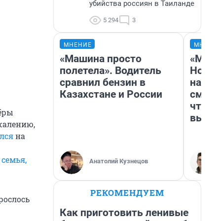
убийства россиян в Таиланде
5 294
3
МНЕНИЕ
МНЕНИ
«Машина просто
«Мы в
полетела». Водитель
Нолан
сравнил бензин в
настр
Казахстане и России
смотр
чтобы
ёры
выгля
ожалению,
лся
на
й
семья,
Анатолий Кузнецов
РЕКОМЕНДУЕМ
рослось
Как приготовить ленивые