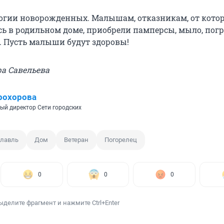
огии новорожденных. Малышам, отказникам, от кото
ь в родильном доме, приобрели памперсы, мыло, по
е. Пусть малыши будут здоровы!
ра Савельева
рохорова
ый директор Сети городских
славль
Дом
Ветеран
Погорелец
0
0
0
ыделите фрагмент и нажмите Ctrl+Enter