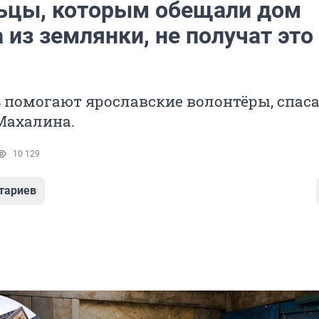
ьцы, которым обещали дом
 из землянки, не получат это
ь помогают ярославские волонтёры, спас
Махалина.
10 129
тариев