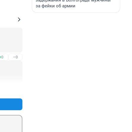
задержания в Волгограде мужчины
за фейки об армии
+0
–0
+0
–0