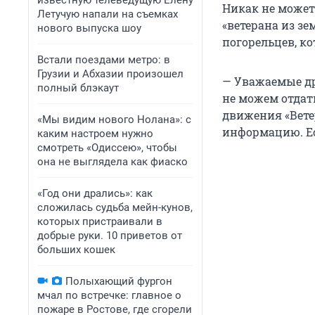
известную телеведущую Елену
Никак не может
Летучую напали на съемках
«ветерана из з
нового выпуска шоу
погорельцев, ко
Встали поездами метро: в
Грузии и Абхазии произошел
— Уважаемые др
полный блэкаут
не можем отдат
движения «Вете
«Мы видим нового Нолана»: с
информацию. Ес
каким настроем нужно
смотреть «Одиссею», чтобы
она не выглядела как фиаско
«Год они дрались»: как
сложилась судьба мейн-кунов,
которых пристраивали в
добрые руки. 10 приветов от
больших кошек
Полыхающий фургон
мчал по встречке: главное о
пожаре в Ростове, где сгорели