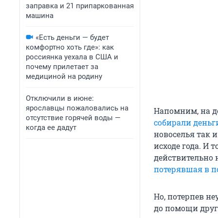
заправка и 21 припаркованная
машина
«Есть деньги — будет
комфортно хоть где»: как
россиянка уехала в США и
почему прилетает за
медициной на родину
Отключили в июне:
ярославцы пожаловались на
Напомним, на д
отсутствие горячей воды —
собирали деньги
когда ее дадут
новоселья так 
исходе года. И т
действительно 
потерявшая в п
Но, потерпев не
до помощи дру