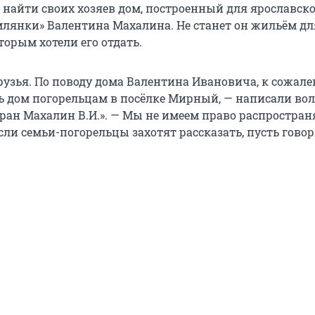
 найти своих хозяев дом, построенный для ярославск
емлянки» Валентина Махалина. Не станет он жильём дл
торым хотели его отдать.
узья. По поводу дома Валентина Ивановича, к сожал
ь дом погорельцам в посёлке Мирный, — написали во
ран Махалин В.И.». — Мы не имеем право распростран
ли семьи-погорельцы захотят рассказать, пусть говор