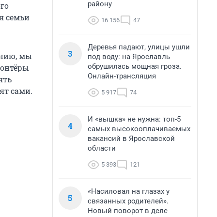
району
ого
я семьи
16 156
47
Деревья падают, улицы ушли
3
ению, мы
под воду: на Ярославль
обрушилась мощная гроза.
лонтёры
Онлайн-трансляция
ять
ят сами.
5 917
74
И «вышка» не нужна: топ-5
4
самых высокооплачиваемых
вакансий в Ярославской
области
5 393
121
«Насиловал на глазах у
5
связанных родителей».
Новый поворот в деле