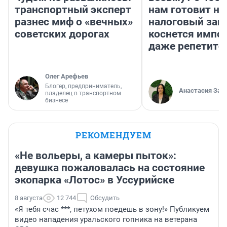
транспортный эксперт
нам готовит н
разнес миф о «вечных»
налоговый зако
советских дорогах
коснется импор
даже репетито
Олег Арефьев
Блогер, предприниматель,
Анастасия Зав
владелец в транспортном
бизнесе
РЕКОМЕНДУЕМ
«Не вольеры, а камеры пыток»:
девушка пожаловалась на состояние
экопарка «Лотос» в Уссурийске
8 августа
12 744
Обсудить
«Я тебя счас ***, петухом поедешь в зону!» Публикуем
видео нападения уральского гопника на ветерана