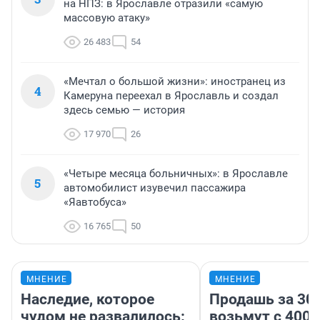
на НПЗ: в Ярославле отразили «самую
массовую атаку»
26 483
54
«Мечтал о большой жизни»: иностранец из
4
Камеруна переехал в Ярославль и создал
здесь семью — история
17 970
26
«Четыре месяца больничных»: в Ярославле
5
автомобилист изувечил пассажира
«Яавтобуса»
16 765
50
МНЕНИЕ
МНЕНИЕ
Наследие, которое
Продашь за 300
чудом не развалилось:
возьмут с 4000