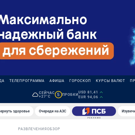
ДА
ТЕЛЕПРОГРАММА
АФИША
ГОРОСКОП
КУРСЫ ВАЛЮТ
П
USD 81,41
СЕЙЧАС
5
ПРОБКИ
+27°C
EUR 94,06
вернуть здоровье
Очереди на АЗС
Изувеч
РАЗВЛЕЧЕНИЯ
ОБЗОР