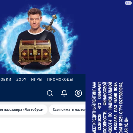
РОБКИ
ZODY
ИГРЫ
ПРОМОКОДЫ
ил пассажира «Яавтобуса»
Где поймать настоящее лето
Пожар на НП