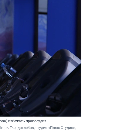
лова) избежать правосудия
Игорь Твердохлебов, студия «Плюс Студия», 