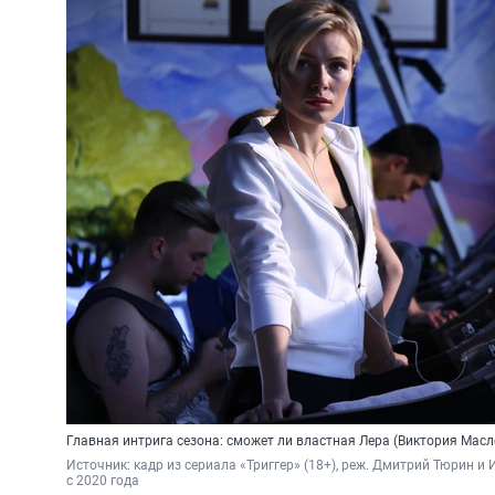
Главная интрига сезона: сможет ли властная Лера (Виктория Мас
Источник: 
кадр из сериала «Триггер» (18+), реж. Дмитрий Тюрин и 
с 2020 года