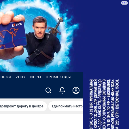
РОБКИ
ZODY
ИГРЫ
ПРОМОКОДЫ
ерекроют дорогу в центре
Где поймать настоящее лето
Ремонт на 