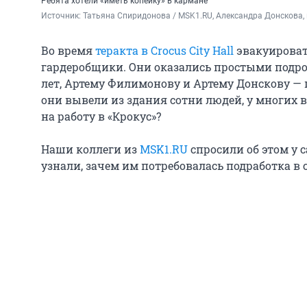
Ребята хотели «иметь копейку» в кармане
Источник: 
Татьяна Спиридонова / MSK1.RU, Александра Донсков
Во время
теракта в Crocus City Hall
эвакуироват
гардеробщики. Они оказались простыми подро
лет, Артему Филимонову и Артему Донскову — по
они вывели из здания сотни людей, у многих в
на работу в «Крокус»?
Наши коллеги из
MSK1.RU
спросили об этом у 
узнали, зачем им потребовалась подработка в 