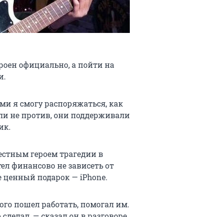
троен официально, а пойти на
и.
ыми я смогу распоряжаться, как
ыли не против, они поддерживали
ик.
естным героем трагедии в
тел финансово не зависеть от
е ценный подарок — iPhone.
того пошел работать, помогал им.
 сделал, — сказал он в разговоре