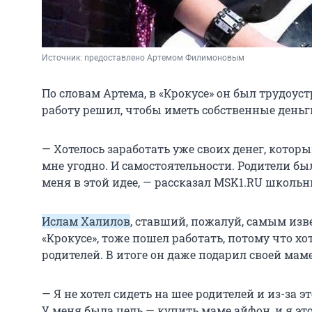
Источник: 
предоставлено Артемом Филимоновым
По словам Артема, в «Крокусе» он был трудоус
работу решил, чтобы иметь собственные деньг
— Хотелось заработать уже своих денег, котор
мне угодно. И самостоятельности. Родители б
меня в этой идее, — рассказал MSK1.RU школьн
Ислам Халилов
, ставший, пожалуй, самым изв
«Крокусе», тоже пошел работать, потому что хо
родителей. В итоге он даже подарил своей мам
— Я не хотел сидеть на шее родителей и из-за э
У меня была цель — купить маме айфон, и я это