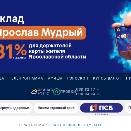
ДА
ТЕЛЕПРОГРАММА
АФИША
ГОРОСКОП
КУРСЫ ВАЛЮТ
П
USD 82,17
СЕЙЧАС
0
ПРОБКИ
+19°C
EUR 94,84
вернуть здоровье
Нашли странный гриб
П
СТРАНА И МИР
ТЕРАКТ В CROCUS CITY HALL