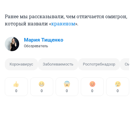
Ранее мы рассказывали, чем отличается омиrрон,
который назвали «
кракеном
».
Мария Тищенко
Обозреватель
Коронавирус
Заболеваемость
Роспотребнадзор
Смер
0
0
0
0
0