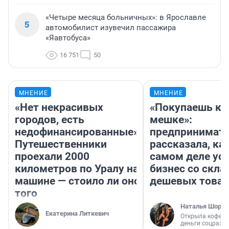
«Четыре месяца больничных»: в Ярославле
5
автомобилист изувечил пассажира
«Яавтобуса»
16 751
50
МНЕНИЕ
МНЕНИЕ
«Нет некрасивых
«Покупаешь ко
городов, есть
мешке»:
недофинансированные».
предпринимат
Путешественники
рассказала, как
проехали 2000
самом деле ус
километров по Уралу на
бизнес со скл
машине — стоило ли оно
дешевых това
того
Наталья Шорох
Екатерина Литкевич
Открыла кофейн
деньги соцразв