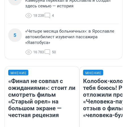
Камеруна переехал в Ярославль и создал
здесь семью — история
18 238
4
«Четыре месяца больничных»: в Ярославле
5
автомобилист изувечил пассажира
«Яавтобуса»
16 783
50
МНЕНИЕ
МНЕНИЕ
«Финал не совпал с
Колобок-колобо
ожиданиями»: стоит ли
тебя боюсь! Ра
смотреть фильм
отложили прок
«Старый орел» на
«Человека-пау
большом экране —
отзыв о фильм
честная рецензия
«человека-бул