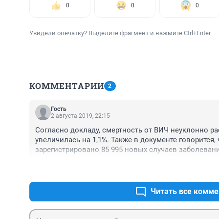
0
0
0
Увидели опечатку? Выделите фрагмент и нажмите Ctrl+Enter
КОММЕНТАРИИ
2
Гость
2 августа 2019, 22:15
Согласно докладу, смертность от ВИЧ неуклонно рас
увеличилась на 1,1%. Также в документе говорится, 
зарегистрировано 85 995 новых случаев заболевани
Самое шокирующее в том, что, согласно статистике,
умерло больше человек (15,8%), чем от онкологии (1
пищеварительного тракта (14,9%) и заболеваний сердц
Основная возрастная группа риска — россияне 25−44
Читать все комме
Однако директор благотворительного фонда «СПИД.
усомнился в цифрах доклада. По его мнению, стоит