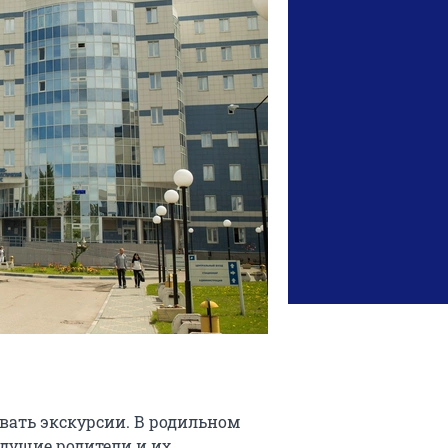
вать экскурсии. В родильном
удущие родители и их