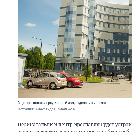
В центре покажут родильный зал, отделения и палаты
Источник: 
Александра Савельева
Перинатальный центр Ярославля будет устраи
зале, отделениях и палатах смогут побывать б