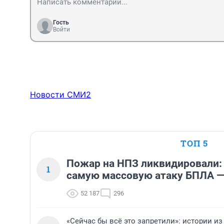
статистики в других целях.

Гость
— Статистика по ВИЧ-инфекции обогнала онкологию,
Войти
президента есть требование сократить смертность о
Вот они её и сокращают статистическим образом, —
Центра».
Новости СМИ2
ТОП 5
Пожар на НПЗ ликвидировали:
1
самую массовую атаку БПЛА —
52 187
296
«Сейчас бы всё это запретили»: истории из