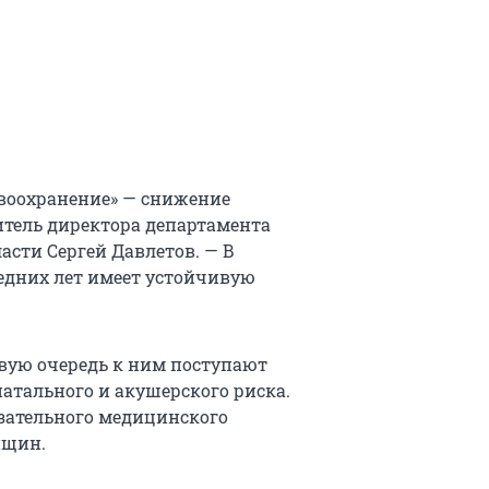
авоохранение» — снижение
итель директора департамента
сти Сергей Давлетов. — В
ледних лет имеет устойчивую
рвую очередь к ним поступают
тального и акушерского риска.
бязательного медицинского
нщин.