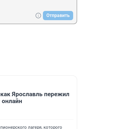
Отправить
 потому что в майском указе 
т рака, — считает Красовский. — 
 сказал Лайфу директор «СПИД. 
 как Ярославль пережил
 онлайн
 пионерского лагеря, которого