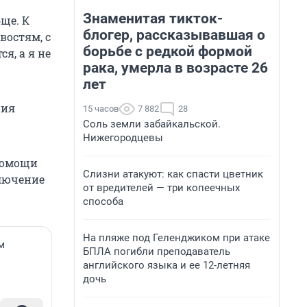
Знаменитая тикток-
бще. К
блогер, рассказывавшая о
востям, с
борьбе с редкой формой
я, а я не
рака, умерла в возрасте 26
лет
ния
15 часов
7 882
28
Соль земли забайкальской.
Нижегородцевы
 помощи
Слизни атакуют: как спасти цветник
ключение
от вредителей — три копеечных
способа
На пляже под Геленджиком при атаке
м
БПЛА погибли преподаватель
английского языка и ее 12-летняя
дочь