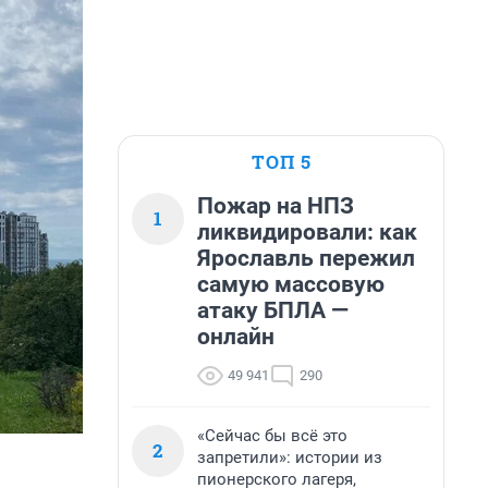
ТОП 5
Пожар на НПЗ
1
ликвидировали: как
Ярославль пережил
самую массовую
атаку БПЛА —
онлайн
49 941
290
«Сейчас бы всё это
2
запретили»: истории из
пионерского лагеря,