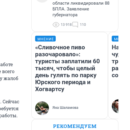
области ликвидировали 88
БПЛА. Заявление
губернатора
13 918
110
МНЕНИЕ
МНЕНИ
«Сливочное пиво
Насле
разочаровало»:
чудом
туристы заплатили 60
транс
аботе
тысяч, чтобы целый
разне
 всего
день гулять по парку
совет
лу жалоб
Юрского периода и
Хогвартсу
. Сейчас
Яна Шаламова
ребуется
 работы.
РЕКОМЕНДУЕМ