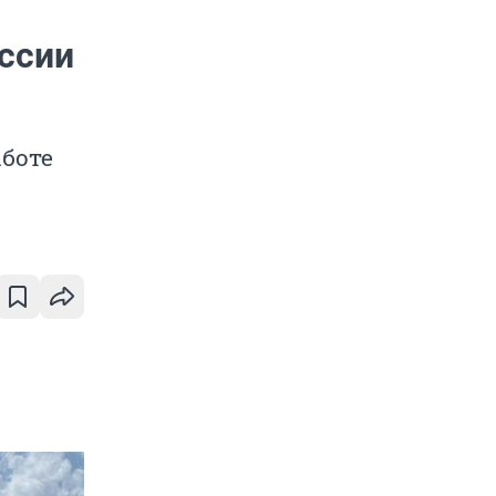
оссии
аботе