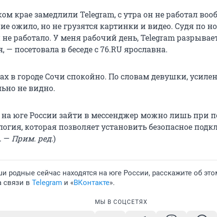
ом крае замедлили Telegram, с утра он не работал воо
е ожило, но не грузятся картинки и видео. Судя по но
 не работало. У меня рабочий день, Telegram разрываетс
 — посетовала в беседе с 76.RU ярославна.
цах в городе Сочи спокойно. По словам девушки, усиле
ьно не видно.
о на юге России зайти в мессенджер можно лишь при
ология, которая позволяет установить безопасное под
. —
Прим. ред.
)
и родные сейчас находятся на юге России, расскажите об это
а связи в
Telegram
и «
ВКонтакте
».
МЫ В СОЦСЕТЯХ