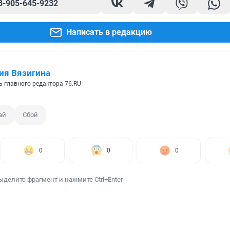
8-905-645-9232
Написать в редакцию
ия Вязигина
ь главного редактора 76.RU
ай
Сбой
0
0
0
ыделите фрагмент и нажмите Ctrl+Enter