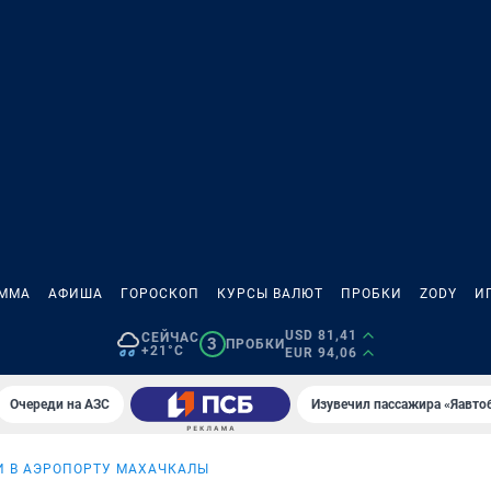
АММА
АФИША
ГОРОСКОП
КУРСЫ ВАЛЮТ
ПРОБКИ
ZODY
И
USD 81,41
СЕЙЧАС
3
ПРОБКИ
+21°C
EUR 94,06
Очереди на АЗС
Изувечил пассажира «Яавто
 В АЭРОПОРТУ МАХАЧКАЛЫ