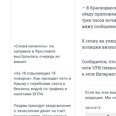
— В Краснодарск
обеду приложени
трех часов ночи
вижу сообщения,
К слову, на ули
«Снова началось»: на
полиции визуал
заправке в Ярославле
выстроилась очередь из
Сообщается, чт
машин
сети VPN (техн
«На 18 отдыхающих 18
к сети Интернет
поваров». Как проходит лето в
Крыму с перебоями света и
бензина, водой по графику и
Если вы или ваш
налетами БПЛА
редакции. Мы н
Людям приходят уведомления
ЗВОНИТЕ
о зачислении денег на счет: