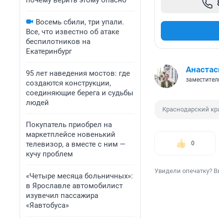
почему верить этому опасно
Восемь сбили, три упали.
Все, что известно об атаке
беспилотников на
Екатеринбург
Анастас
95 лет наведения мостов: где
заместител
создаются конструкции,
соединяющие берега и судьбы
людей
Краснодарский кр
Покупатель приобрел на
маркетплейсе новенький
телевизор, а вместе с ним —
0
кучу проблем
Увидели опечатку? В
«Четыре месяца больничных»:
в Ярославле автомобилист
изувечил пассажира
«Яавтобуса»