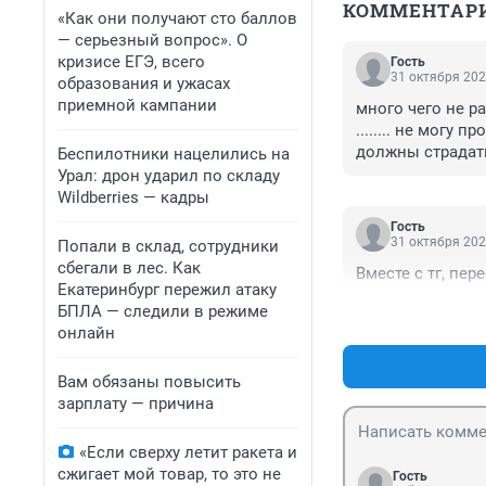
КОММЕНТАР
«Как они получают сто баллов
— серьезный вопрос». О
кризисе ЕГЭ, всего
Гость
31 октября 202
образования и ужасах
приемной кампании
много чего не ра
........ не могу
должны страдат
Беспилотники нацелились на
Урал: дрон ударил по складу
Wildberries — кадры
Гость
31 октября 202
Попали в склад, сотрудники
сбегали в лес. Как
Вместе с тг, пер
Екатеринбург пережил атаку
БПЛА — следили в режиме
онлайн
Вам обязаны повысить
зарплату — причина
«Если сверху летит ракета и
сжигает мой товар, то это не
Гость