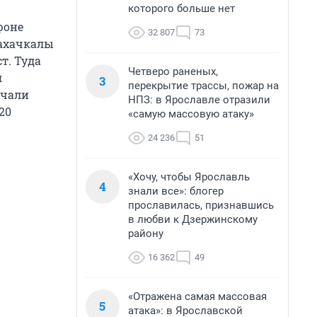
которого больше нет
фоне
32 807
73
Махачкалы
т. Туда
Четверо раненых,
я
3
перекрытие трассы, пожар на
ачали
НПЗ: в Ярославле отразили
20
«самую массовую атаку»
24 236
51
«Хочу, чтобы Ярославль
4
знали все»: блогер
прославилась, признавшись
в любви к Дзержинскому
району
16 362
49
«Отражена самая массовая
5
атака»: в Ярославской