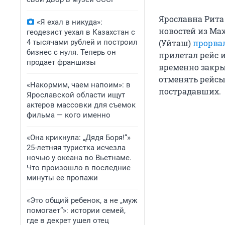
Ярославна Рита 
«Я ехал в никуда»:
новостей из Ма
геодезист уехал в Казахстан с
4 тысячами рублей и построил
(Уйташ)
прорва
бизнес с нуля. Теперь он
прилетал рейс 
продает франшизы
временно закры
отменять рейсы 
«Накормим, чаем напоим»: в
пострадавших.
Ярославской области ищут
актеров массовки для съемок
фильма — кого именно
«Она крикнула: „Дядя Боря!“»
25-летняя туристка исчезла
ночью у океана во Вьетнаме.
Что произошло в последние
минуты ее пропажи
«Это общий ребенок, а не „муж
помогает“»: истории семей,
где в декрет ушел отец