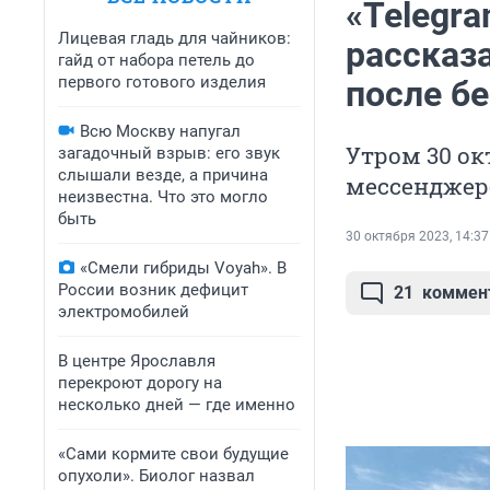
«Telegr
Лицевая гладь для чайников:
рассказа
гайд от набора петель до
первого готового изделия
после б
Всю Москву напугал
Утром 30 ок
загадочный взрыв: его звук
слышали везде, а причина
мессенджер
неизвестна. Что это могло
быть
30 октября 2023, 14:37
«Смели гибриды Voyah». В
России возник дефицит
21
коммен
электромобилей
В центре Ярославля
перекроют дорогу на
несколько дней — где именно
«Сами кормите свои будущие
опухоли». Биолог назвал