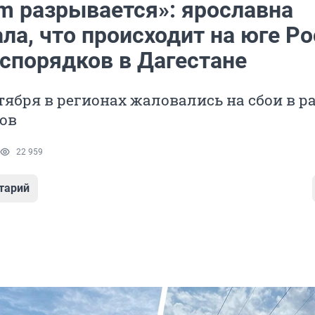
am разрывается»: ярославна
ла, что происходит на юге Р
еспорядков в Дагестане
тября в регионах жаловались на сбои в р
ов
22 959
тарий