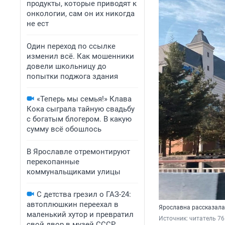
продукты, которые приводят к
онкологии, сам он их никогда
не ест
Один переход по ссылке
изменил всё. Как мошенники
довели школьницу до
попытки поджога здания
«Теперь мы семья!» Клава
Кока сыграла тайную свадьбу
с богатым блогером. В какую
сумму всё обошлось
В Ярославле отремонтируют
перекопанные
коммунальщиками улицы
С детства грезил о ГАЗ-24:
автоплюшкин переехал в
Ярославна рассказала
маленький хутор и превратил
Источник: 
читатель 76
свой двор в музей СССР