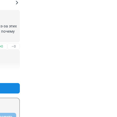
-за этих 
 почему 
+0
–0
+0
–0
равить