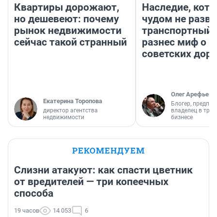
Квартиры дорожают,
Наследие, кото
но дешевеют: почему
чудом не разва
рынок недвижимости
транспортный 
сейчас такой странный
разнес миф о 
советских доро
Олег Арефьев
Екатерина Торопова
Блогер, предпри
директор агентства
владелец в тра
недвижимости
бизнесе
РЕКОМЕНДУЕМ
Слизни атакуют: как спасти цветник
от вредителей — три копеечных
способа
19 часов
14 053
6