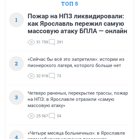
ТОП 5
Пожар на НПЗ ликвидировали:
1
как Ярославль пережил самую
массовую атаку БПЛА — онлайн
51 759
291
«Сейчас бы всё это запретили»: истории из
2
пионерского лагеря, которого больше нет
32 918
73
Четверо раненых, перекрытие трассы, пожар
3
на НПЗ: в Ярославле отразили «самую
массовую атаку»
25 567
54
«Четыре месяца больничных»: в Ярославле
4