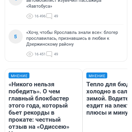
автомобилист изувечил пассажира
«Яавтобуса»
16 496
49
«Хочу, чтобы Ярославль знали все»: блогер
5
прославилась, признавшись в любви к
Дзержинскому району
16 451
49
МНЕНИЕ
МНЕНИЕ
«Никого нельзя
Тепло для бюд
победить». О чем
холодно в сало
главный блокбастер
зимой. Водител
этого года, который
ездит на элект
бьет рекорды в
плюсы и мину
прокате: честный
отзыв на «Одиссею»