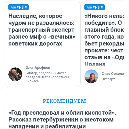
МНЕНИЕ
МНЕНИЕ
Наследие, которое
«Никого нельз
чудом не развалилось:
победить». О ч
транспортный эксперт
главный блокб
разнес миф о «вечных»
этого года, ко
советских дорогах
бьет рекорды 
прокате: честн
отзыв на «Оди
Нолана
Олег Арефьев
Блогер, предприниматель,
Стас Соколов
владелец в транспортном
Эксперт
бизнесе
РЕКОМЕНДУЕМ
«Год преследовал и облил кислотой».
Рассказ петербурженки о жестоком
нападении и реабилитации