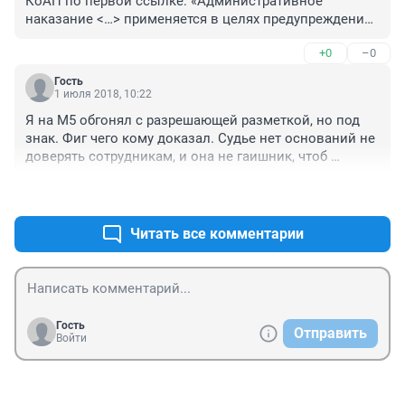
КоАП по первой ссылке: «Административное 
наказание <…> применяется в целях предупреждения 
совершения новых правонарушений…». Как видим, 
+0
–0
наказание самоцелью не является, впрочем, как и 
взимание штрафа по закону не преследует своей 
Гость
целью наполнение местных бюджетов.

1 июля 2018, 10:22
Я на М5 обгонял с разрешающей разметкой, но под 
Но данной цели соответствует применение таблички 
знак. Фиг чего кому доказал. Судье нет оснований не 
8.23 и разметки 1.24.4 — их установка является 
доверять сотрудникам, и она не гаишник, чтоб 
средством предупреждения правонарушений, 
разбираться в этом. 3 заседания и итог -лишение. Так 
поскольку они предназначены для информирования 
+0
–0
что откупаемся на месте и едем дальше, тк в суде 
водителей о фотовидеофиксации нарушений 
шансов просто нет.
стационарными камерами.

Читать все комментарии
Таким образом, вынесение постановлений на 
основании данных, полученных с помощью 
автоматических камер, перед которыми нет таблички 
8.23 или разметки 1.24.4, — незаконно, так как не 
отвечает целям административного наказания."

Гость
Отправить
Войти
Одно из другого не следует, не нужно вводить людей 
в заблуждение.