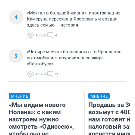
«Мечтал о большой жизни»: иностранец из
4
Камеруна переехал в Ярославль и создал
здесь семью — история
18 301
4
«Четыре месяца больничных»: в Ярославле
5
автомобилист изувечил пассажира
«Яавтобуса»
16 786
50
МНЕНИЕ
МНЕНИЕ
«Мы видим нового
Продашь за 300
Нолана»: с каким
возьмут с 4000
настроем нужно
нам готовит н
смотреть «Одиссею»,
налоговый зако
чтобы она не
коснется импор