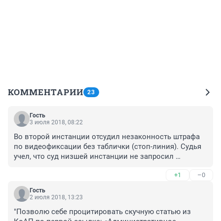
КОММЕНТАРИИ
23
Гость
3 июля 2018, 08:22
Во второй инстанции отсудил незаконность штрафа 
по видеофиксации без таблички (стоп-линия). Судья 
учел, что суд низшей инстанции не запросил 
документы и объяснения ГИБДД по 
+1
–0
переоборудованию участка дороги , где было 
совершено правонарушение. 3 месяца возни по 
Гость
судам - но дело принципа. Прецендент создан.
2 июля 2018, 13:23
"Позволю себе процитировать скучную статью из 