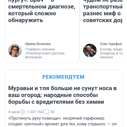
смертельном диагнозе,
транспортный 
который сложно
разнес миф о 
обнаружить
советских доро
Ирина Волкова
Олег Арефьев
Главврач клиники
Блогер, предпри
«Реабилитация доктора
владелец в тра
Волковой»
бизнесе
РЕКОМЕНДУЕМ
Муравьи и тля больше не сунут носа в
ваш огород: народные способы
борьбы с вредителями без химии
4 часа
1 237 154
53
«Протянуть руку помощи»: незрячий парфюмер
создал «уютный» аромат для тех, кому страшно, — он