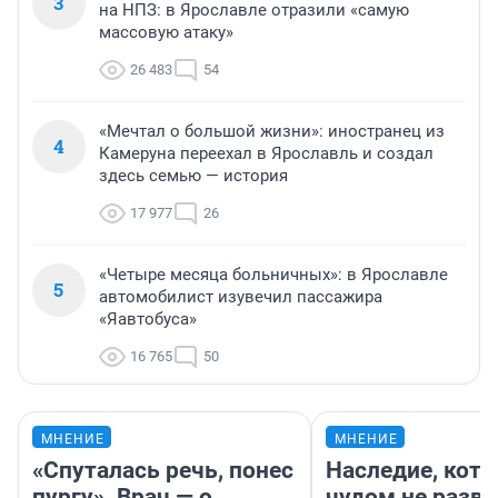
3
на НПЗ: в Ярославле отразили «самую
массовую атаку»
26 483
54
«Мечтал о большой жизни»: иностранец из
4
Камеруна переехал в Ярославль и создал
здесь семью — история
17 977
26
«Четыре месяца больничных»: в Ярославле
5
автомобилист изувечил пассажира
«Яавтобуса»
16 765
50
МНЕНИЕ
МНЕНИЕ
«Спуталась речь, понес
Наследие, кото
пургу». Врач — о
чудом не разва