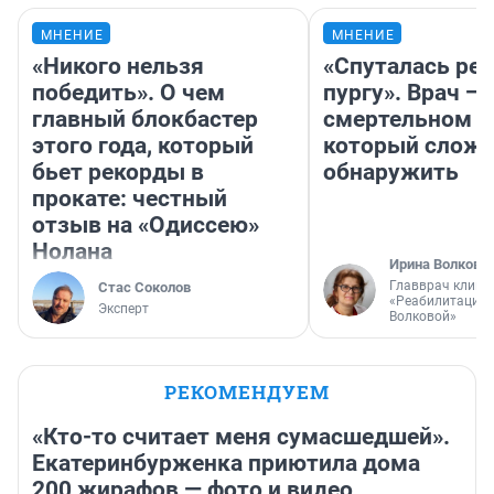
МНЕНИЕ
МНЕНИЕ
«Никого нельзя
«Спуталась реч
победить». О чем
пургу». Врач — 
главный блокбастер
смертельном д
этого года, который
который слож
бьет рекорды в
обнаружить
прокате: честный
отзыв на «Одиссею»
Нолана
Ирина Волкова
Главврач клини
Стас Соколов
«Реабилитация 
Эксперт
Волковой»
РЕКОМЕНДУЕМ
«Кто-то считает меня сумасшедшей».
Екатеринбурженка приютила дома
200 жирафов — фото и видео