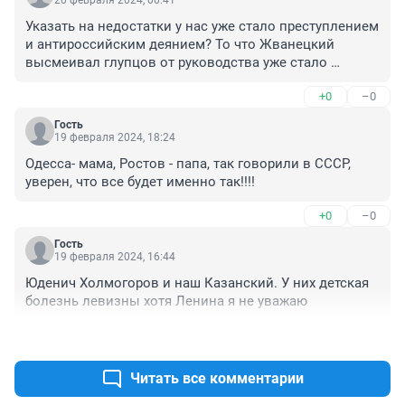
Указать на недостатки у нас уже стало преступлением 
и антироссийским деянием? То что Жванецкий 
высмеивал глупцов от руководства уже стало 
антироссийским грехом? Неужели в России живут 
+0
–0
только непогрешимые люди? Тот же Казанский во 
время службы строил в гарнизонах дома в которых 
Гость
было невозможно жить. И что? Об этом молчать?
19 февраля 2024, 18:24
Одесса- мама, Ростов - папа, так говорили в СССР, 
уверен, что все будет именно так!!!!
+0
–0
Гость
19 февраля 2024, 16:44
Юденич Холмогоров и наш Казанский. У них детская 
болезнь левизны хотя Ленина я не уважаю
+0
–0
Читать все комментарии