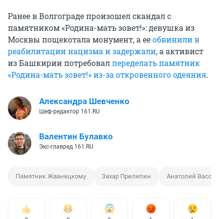
Ранее в Волгограде произошел скандал с
памятником «Родина-мать зовет!»: девушка из
Москвы пощекотала монумент, а ее
обвинили в
реабилитации нацизма и задержали
, а активист
из Башкирии потребовал
переделать
памятник
«Родина-мать зовет!» из-за откровенного одеяния
.
Александра Шевченко
Шеф-редактор 161.RU
Валентин Булавко
Экс-главред 161.RU
Памятник Жванецкому
Захар Прилепин
Анатолий Вассе