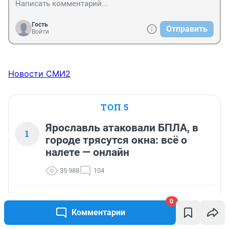
Гость
Отправить
Войти
Новости СМИ2
ТОП 5
Ярославль атаковали БПЛА, в
1
городе трясутся окна: всё о
налете — онлайн
35 988
104
«Сейчас бы всё это запретили»: истории из
0
2
пионерского лагеря, которого больше нет
Комментарии
32 479
66