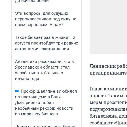
до начала осени
Эти вопросы для будущих
первоклассников под силу не
всем взрослым. А вам?
Такое бывает раз в жизни: 12
августа произойдут три редких
астрономических явления
Аналитики рассказали, кто в
Ленинский райо
Ярославской области стал
предпринимател
зарабатывать больше с
начала года
Глава компании 
Прохор Шаляпин влюбился
апреля. Таким 
по-настоящему, а Ваня
меры пресечения
Дмитриенко побил
необычный рекорд: новости
подчеркивающе
из мира шоу-бизнеса
бизнесмена, до
сообщают «Ярно
Ловим лето в корзину: биолог