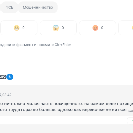
ФСБ
Мошенничество
0
0
0
ыделите фрагмент и нажмите Ctrl+Enter
ИИ
6
, 03:42
о ничтожно малая часть похищенного. на самом деле похищен
го труда гораздо больше. однако как веревочке не виться ,,,,,,,,