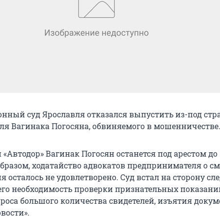
нный суд Ярославля отказался выпустить из-под ст
я Вагинака Погосяна, обвиняемого в мошенничестве
«Автодор» Вагинак Погосян останется под арестом до 
образом, ходатайство адвокатов предпринимателя о с
 осталось не удовлетворено. Суд встал на сторону сле
го необходимость проверки признательных показани
проса большого количества свидетелей, изъятия докум
вости».