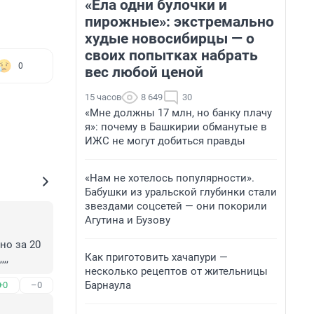
«Ела одни булочки и
пирожные»: экстремально
худые новосибирцы — о
своих попытках набрать
0
вес любой ценой
15 часов
8 649
30
«Мне должны 17 млн, но банку плачу
я»: почему в Башкирии обманутые в
ИЖС не могут добиться правды
«Нам не хотелось популярности».
Бабушки из уральской глубинки стали
звездами соцсетей — они покорили
Агутина и Бузову
о за 20 
Как приготовить хачапури —
,,
несколько рецептов от жительницы
Барнаула
+0
–0