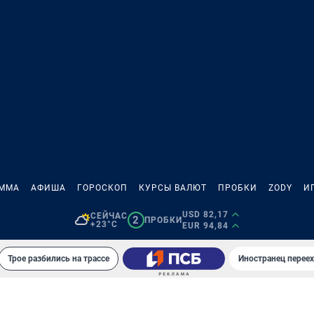
АММА
АФИША
ГОРОСКОП
КУРСЫ ВАЛЮТ
ПРОБКИ
ZODY
И
USD 82,17
СЕЙЧАС
2
ПРОБКИ
+23°C
EUR 94,84
Трое разбились на трассе
Иностранец переех