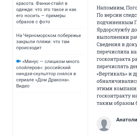
красота. Фанки-стайл в
Напомним, Пого
одежде: что это такое и как
По версии следс
его носить — примеры
образов с фото
подчиненным По
Ярдорслужбу до
На Черноморском побережье
выполнении раб
закрыли пляжи: что там
Сведения в док
происходит
перечислила на
госконтракта р
«Минус — слишком много
перечислять де
спойлеров»: российский
«Вертикаль» и 
ниндзя-скульптор снялся в
сериале «Дом Дракона».
обналичивались
Видео
этими компания
госконтракту н
таким образом 
Анатоли