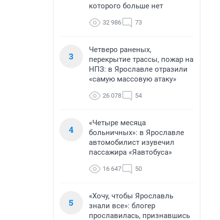
которого больше нет
32 986
73
Четверо раненых,
3
перекрытие трассы, пожар на
НПЗ: в Ярославле отразили
«самую массовую атаку»
26 078
54
«Четыре месяца
4
больничных»: в Ярославле
автомобилист изувечил
пассажира «Яавтобуса»
16 647
50
«Хочу, чтобы Ярославль
5
знали все»: блогер
прославилась, признавшись