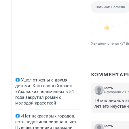
Вагинак Погосян
0
Увидели опечатку? В
КОММЕНТАР
Ушел от жены с двумя
детьми. Как главный качок
Гость
«Уральских пельменей» в 54
4 февраля 2015
года закрутил роман с
19 миллионов эт
молодой красоткой
лет его неустанно
«Нет некрасивых городов,
есть недофинансированные».
Гость
Путешественники проехали