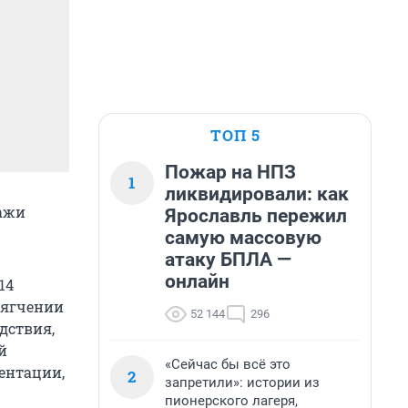
ТОП 5
Пожар на НПЗ
1
ликвидировали: как
ражи
Ярославль пережил
.
самую массовую
атаку БПЛА —
онлайн
14
мягчении
52 144
296
дствия,
й
«Сейчас бы всё это
ентации,
2
запретили»: истории из
пионерского лагеря,