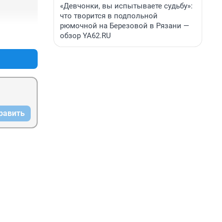
«Девчонки, вы испытываете судьбу»:
что творится в подпольной
рюмочной на Березовой в Рязани —
обзор YA62.RU
+0
–0
равить