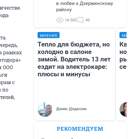
в любви к Дзержинскому
ичестве.
району
года
16 502
49
МНЕНИЕ
МНЕНИ
та.
Тепло для бюджета, но
Кварт
чередь,
холодно в салоне
но де
в рамках
зимой. Водитель 13 лет
рынок
втодора»
ездит на электрокаре:
сейча
и ООО
плюсы и минусы
ьги
орам с
 по
телей,
Денис Дедюхин
РЕКОМЕНДУЕМ