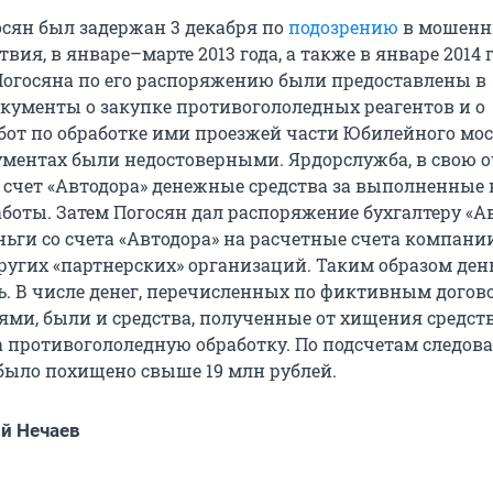
сян был задержан 3 декабря по
подозрению
в мошенн
твия, в январе–марте 2013 года, а также в январе 2014 
госяна по его распоряжению были предоставлены в
кументы о закупке противогололедных реагентов и о
от по обработке ими проезжей части Юбилейного мос
ументах были недостоверными. Ярдорслужба, в свою о
 счет «Автодора» денежные средства за выполненные 
аботы. Затем Погосян дал распоряжение бухгалтеру «А
ньги со счета «Автодора» на расчетные счета компани
других «партнерских» организаций. Таким образом ден
. В числе денег, перечисленных по фиктивным догов
ми, были и средства, полученные от хищения средств
а противогололедную обработку. По подсчетам следова
было похищено свыше 19 млн рублей.
й Нечаев