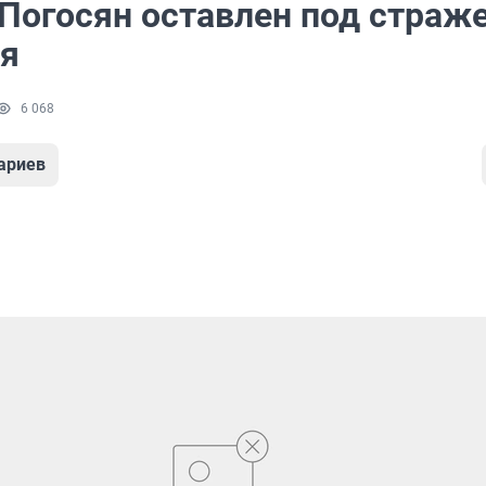
 Погосян оставлен под страж
ля
6 068
ариев