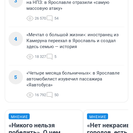
3
на НПЗ: в Ярославле отразили «самую
массовую атаку»
26 570
54
«Мечтал о большой жизни»: иностранец из
4
Камеруна переехал в Ярославль и создал
здесь семью — история
18 327
5
«Четыре месяца больничных»: в Ярославле
5
автомобилист изувечил пассажира
«Яавтобуса»
16 792
50
МНЕНИЕ
МНЕНИЕ
«Никого нельзя
«Нет некрасив
победить». О чем
городов, есть