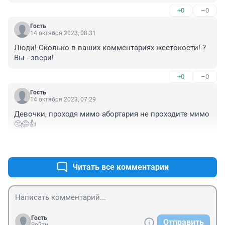
эта выше моего понимания , 3-4 детей ,но 10!!!! Вы же 
+0
–0
осозноно шли на это , вы же понимали что их нужно 
кормить,лечить ,учить и ТД и ТП !!
Гость
14 октября 2023, 08:31
Люди! Сколько в ваших комментариях жестокости! ? 
Вы - звери!
+0
–0
Гость
14 октября 2023, 07:29
Девочки, проходя мимо абортария не проходите мимо 
🤔😅👍
+0
–0
Читать все комментарии
Гость
Отправить