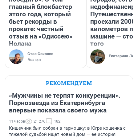
главный блокбастер
недофинансиро
этого года, который
Путешественн
бьет рекорды в
проехали 2000
прокате: честный
километров по 
отзыв на «Одиссею»
машине — стои
Нолана
того
Стас Соколов
Екатерина Лит
Эксперт
РЕКОМЕНДУЕМ
«Мужчины не терпят конкуренции».
Порнозвезда из Екатеринбурга
впервые показала своего мужа
11 часов
21 276
182
Кишечник был собран в гармошку: в Югре кошечка с
тяжелой судьбой ищет новый дом — ее история