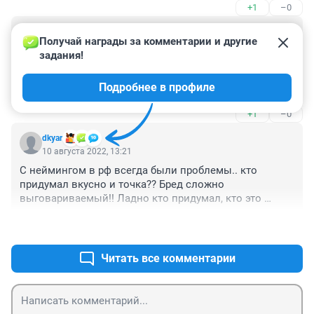
+1
–0
Гость
10 августа 2022, 14:27
Получай награды за комментарии и другие 
задания!
А чего все стонут? Возьмите Ю.Корею, там местных 
брендов столько, что нам и не снилось. И все ими 
Подробнее в профиле
пользуются. Про Китай вообще молчу. И только в 
России подавай все американское.
+1
–0
dkyar
10 августа 2022, 13:21
С неймингом в рф всегда были проблемы.. кто 
придумал вкусно и точка?? Бред сложно 
выговариваемый!! Ладно кто придумал, кто это 
подписал !!
+3
–0
Читать все комментарии