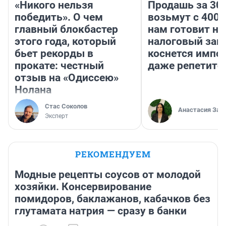
«Никого нельзя
Продашь за 300
победить». О чем
возьмут с 4000
главный блокбастер
нам готовит н
этого года, который
налоговый зако
бьет рекорды в
коснется импор
прокате: честный
даже репетито
отзыв на «Одиссею»
Нолана
Стас Соколов
Анастасия Зав
Эксперт
РЕКОМЕНДУЕМ
Модные рецепты соусов от молодой
хозяйки. Консервирование
помидоров, баклажанов, кабачков без
глутамата натрия — сразу в банки