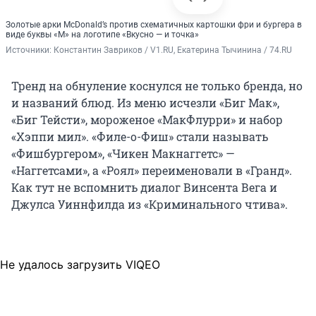
Золотые арки McDonald’s против схематичных картошки фри и бургера в
виде буквы «М» на логотипе «Вкусно — и точка»
Источники: 
Константин Завриков / V1.RU, Екатерина Тычинина / 74.RU
Тренд на обнуление коснулся не только бренда, но
и названий блюд. Из меню исчезли «Биг Мак»,
«Биг Тейсти», мороженое «МакФлурри» и набор
«Хэппи мил». «Филе-о-Фиш» стали называть
«Фишбургером», «Чикен Макнаггетс» —
«Наггетсами», а «Роял» переименовали в «Гранд».
Как тут не вспомнить диалог Винсента Вега и
Джулса Уиннфилда из «Криминального чтива».
Не удалось загрузить VIQEO