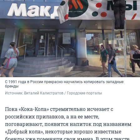
С 1991 года в России прекрасно научились копировать западные
бренды
Источник: 
Виталий Калистратов / Городские порталы
Пока «Кока-Кола» стремительно исчезает с
российских прилавков, а на ее месте,
поговаривают, появится напиток под названием
«Добрый кола», некоторые хорошо известные
бренды уже поменяли свои имена. В этом тексте