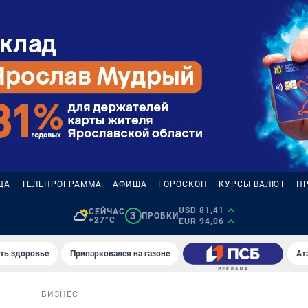
ДА
ТЕЛЕПРОГРАММА
АФИША
ГОРОСКОП
КУРСЫ ВАЛЮТ
П
USD 81,41
СЕЙЧАС
3
ПРОБКИ
+27°C
EUR 94,06
уть здоровье
Припарковался на газоне
Ат
БИЗНЕС