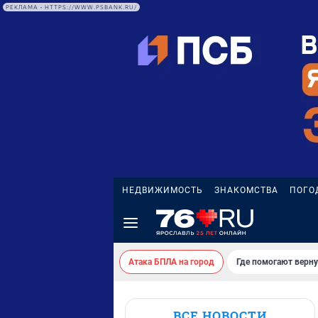
РЕКЛАМА • HTTPS://WWW.PSBANK.RU/
НЕДВИЖИМОСТЬ
ЗНАКОМСТВА
ПОГО
Атака БПЛА на город
Где помогают верн
ВСЕ НОВОСТИ