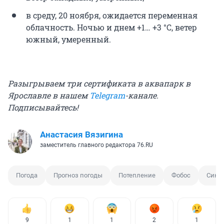
в среду, 20 ноября, ожидается переменная
облачность. Ночью и днем +1… +3 °C, ветер
южный, умеренный.
Разыгрываем три сертификата в аквапарк в
Ярославле в нашем
Telegram
-канале.
Подписывайтесь!
Анастасия Вязигина
заместитель главного редактора 76.RU
Погода
Прогноз погоды
Потепление
Фобос
Сино
9
1
1
2
1