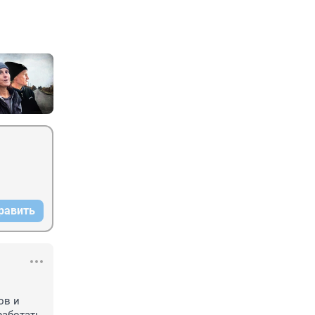
равить
в и 