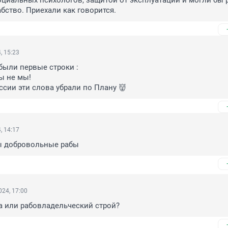
циальных психологов, защитой от эксплуатации и могли бы р
абство. Приехали как говорится.
, 15:23
были первые строки :

ы не мы!

ссии эти слова убрали по Плану 👹
, 14:17
мы добровольные рабы
24, 17:00
а или рабовладельческий строй?