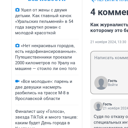
ПЕРЕЙТИ К ПУ
4 комме
Ушел от жены с двумя
детьми. Как главный качок
«Уральских пельменей» в 54
Как журналисты
года закрутил роман с
которому это б
молодой красоткой
21 ноября 2024, 13:30
«Нет некрасивых городов,
есть недофинансированные».
Путешественники проехали
2000 километров по Уралу на
машине — стоило ли оно того
«Все молодые»: парень и
Гость
Войти
две девушки насмерть
разбились на трассе М-8 в
Ярославской области
Гость
21 ноября 2024
Финалист шоу «Голоса»,
Судя по отказу 
звезда TikTok и много танцев:
специальных инт
каким будет День города в