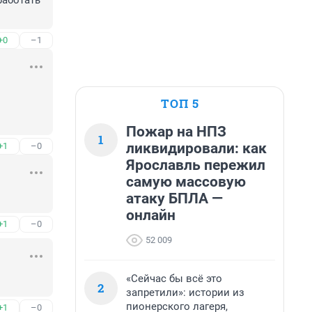
аботать 
+0
–1
ТОП 5
Пожар на НПЗ
1
ликвидировали: как
+1
–0
Ярославль пережил
самую массовую
атаку БПЛА —
онлайн
+1
–0
52 009
«Сейчас бы всё это
2
запретили»: истории из
пионерского лагеря,
+1
–0