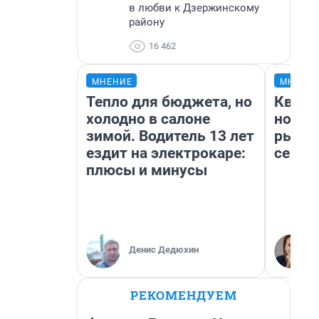
в любви к Дзержинскому
району
16 462
МНЕНИЕ
МНЕНИ
Тепло для бюджета, но
Кварт
холодно в салоне
но де
зимой. Водитель 13 лет
рынок
ездит на электрокаре:
сейча
плюсы и минусы
Денис Дедюхин
РЕКОМЕНДУЕМ