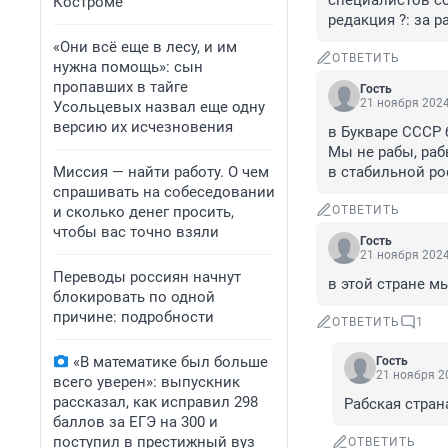
специалистов со
Костроме
редакция ?: за р
«Они всё еще в лесу, и им
ОТВЕТИТЬ
нужна помощь»: сын
пропавших в тайге
Гость
21 ноября 2024
Усольцевых назвал еще одну
версию их исчезновения
в Букваре СССР 
Мы не рабы, раб
Миссия — найти работу. О чем
в стабильной ро
спрашивать на собеседовании
и сколько денег просить,
ОТВЕТИТЬ
чтобы вас точно взяли
Гость
21 ноября 2024
Переводы россиян начнут
в этой стране 
блокировать по одной
причине: подробности
ОТВЕТИТЬ
1
«В математике был больше
Гость
21 ноября 20
всего уверен»: выпускник
рассказал, как исправил 298
Рабская стран
баллов за ЕГЭ на 300 и
поступил в престижный вуз
ОТВЕТИТЬ