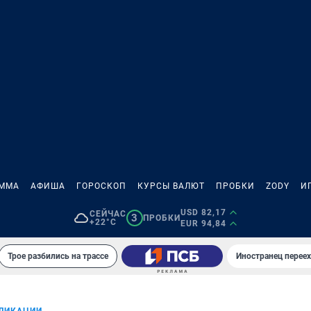
АММА
АФИША
ГОРОСКОП
КУРСЫ ВАЛЮТ
ПРОБКИ
ZODY
И
USD 82,17
СЕЙЧАС
3
ПРОБКИ
+22°C
EUR 94,84
Трое разбились на трассе
Иностранец переех