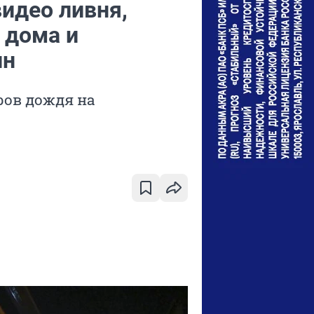
видео ливня,
 дома и
ин
ров дождя на