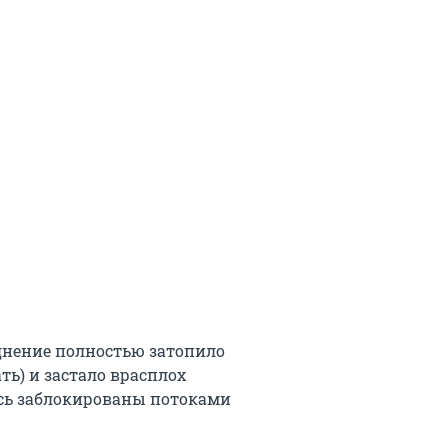
днение полностью затопило
ть) и застало врасплох
ись заблокированы потоками