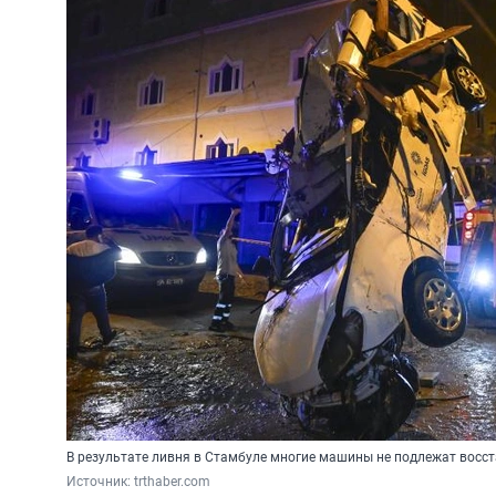
В результате ливня в Стамбуле многие машины не подлежат восс
Источник: 
trthaber.com