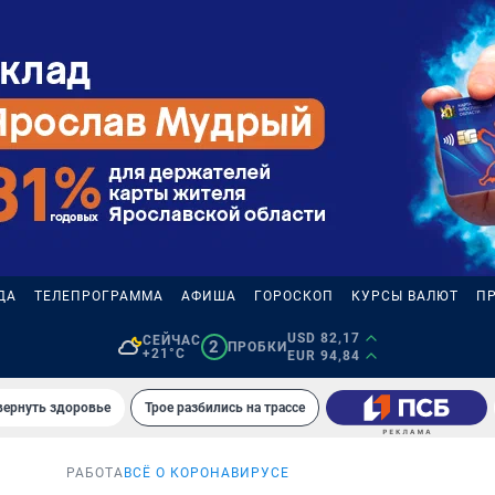
ДА
ТЕЛЕПРОГРАММА
АФИША
ГОРОСКОП
КУРСЫ ВАЛЮТ
П
USD 82,17
СЕЙЧАС
2
ПРОБКИ
+21°C
EUR 94,84
вернуть здоровье
Трое разбились на трассе
РАБОТА
ВСЁ О КОРОНАВИРУСЕ