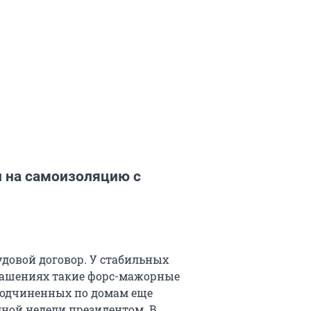
и на самоизоляцию с
рудовой договор. У стабильных
лашениях такие форс-мажорные
подчиненных по домам еще
дной недели президентом. В