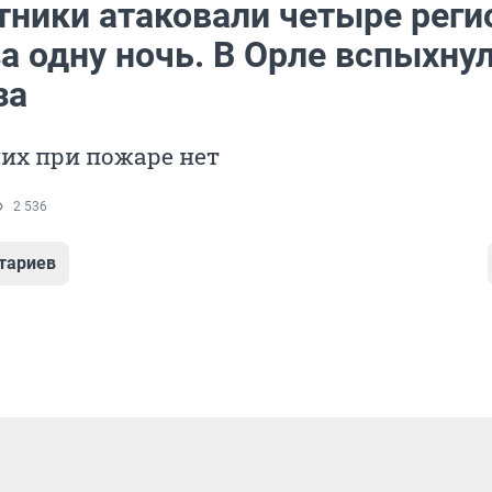
тники атаковали четыре реги
а одну ночь. В Орле вспыхну
за
их при пожаре нет
2 536
тариев