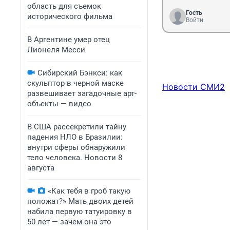
область для съемок
Гость
исторического фильма
Войти
В Аргентине умер отец
Лионеля Месси
Сибирский Бэнкси: как
скульптор в черной маске
Новости СМИ2
развешивает загадочные арт-
объекты — видео
В США рассекретили тайну
падения НЛО в Бразилии:
внутри сферы обнаружили
тело человека. Новости 8
августа
«Как тебя в гроб такую
положат?» Мать двоих детей
набила первую татуировку в
50 лет — зачем она это