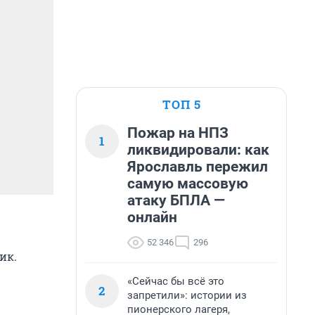
ТОП 5
Пожар на НПЗ
1
ликвидировали: как
Ярославль пережил
самую массовую
атаку БПЛА —
онлайн
52 346
296
ик.
«Сейчас бы всё это
2
запретили»: истории из
пионерского лагеря,