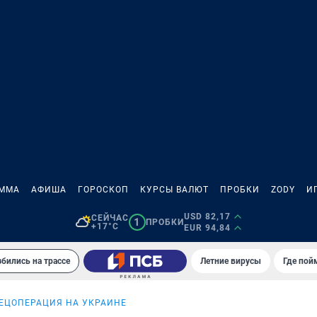
АММА
АФИША
ГОРОСКОП
КУРСЫ ВАЛЮТ
ПРОБКИ
ZODY
И
USD 82,17
СЕЙЧАС
1
ПРОБКИ
+17°C
EUR 94,84
збились на трассе
Летние вирусы
Где пой
ЕЦОПЕРАЦИЯ НА УКРАИНЕ