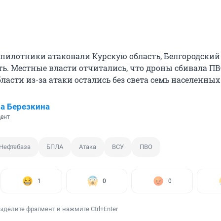
еспилотники атаковали Курскую область, Белгородский
ть. Местные власти отчитались, что дроны сбивала ПВ
ласти из-за атаки остались без света семь населенных
а Березкина
ент
Нефтебаза
БПЛА
Атака
ВСУ
ПВО
1
0
0
ыделите фрагмент и нажмите Ctrl+Enter