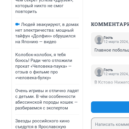
чем секрет успеха «Друзей»,
который никто не смог
повторить
КОММЕНТАР
Людей эвакуируют, в домах
нет электричества: мощный
тайфун «Долфин» обрушился
Гость
на Японию — видео
12 марта 2024,
Главное побольш
Колобок-колобок, я тебя
боюсь! Ради чего отложили
прокат «Человека-паука» —
Гость
отзыв о фильме про
12 марта 2024,
«человека-булку»
В Кстово Нижего
Очень игривы и отлично ладят
с детьми. В чём особенности
абиссинской породы кошек —
разбираемся с экспертом
Звезды российского кино
съедутся в Ярославскую