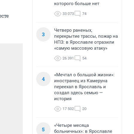
которого больше нет
33 073
74
есте
Четверо раненых,
3
перекрытие трассы, пожар на
НПЗ: в Ярославле отразили
«самую массовую атаку»
26 391
54
«Мечтал о большой жизни»:
4
иностранец из Камеруна
переехал в Ярославль и
создал здесь семью —
история
17 502
20
«Четыре месяца
5
больничных»: в Ярославле