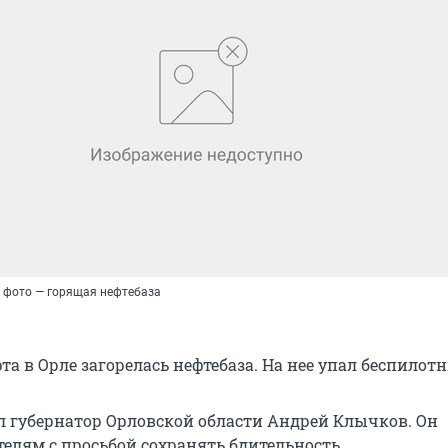
 фото — горящая нефтебаза
рта в Орле загорелась нефтебаза. На нее упал беспилотн
л губернатор Орловской области Андрей Клычков. Он
телям с просьбой сохранять бдительность.