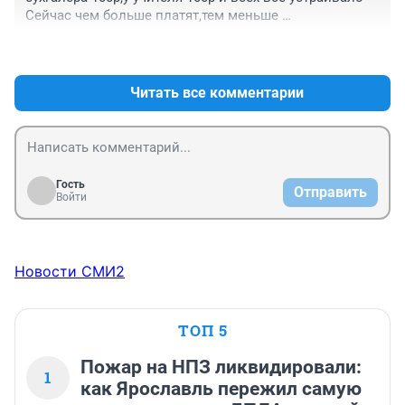
Сейчас чем больше платят,тем меньше 
пациэнтов,население убавилось на 30% ,тем больше 
+0
–0
статей на эту тему.. только реально з/ п никто не 
пишет
Читать все комментарии
Гость
Отправить
Войти
Новости СМИ2
ТОП 5
Пожар на НПЗ ликвидировали:
1
как Ярославль пережил самую