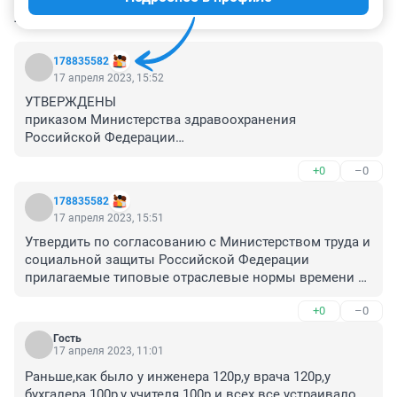
КОММЕНТАРИИ
31
178835582
17 апреля 2023, 15:52
УТВЕРЖДЕНЫ

приказом Министерства здравоохранения

Российской Федерации

от 2 июня 2015 г. N 290н
+0
–0
178835582
17 апреля 2023, 15:51
Утвердить по согласованию с Министерством труда и 
социальной защиты Российской Федерации 
прилагаемые типовые отраслевые нормы времени 
на выполнение работ, связанных с посещением 
+0
–0
одним пациентом врача-педиатра участкового, врача-
терапевта участкового, врача общей практики 
Гость
(семейного врача), врача-невролога, врача-
17 апреля 2023, 11:01
оториноларинголога, врача-офтальмолога и врача-
Раньше,как было у инженера 120р,у врача 120р,у 
акушера-гинеколога.
бухгалера 100р,у учителя 100р и всех все устраивало 