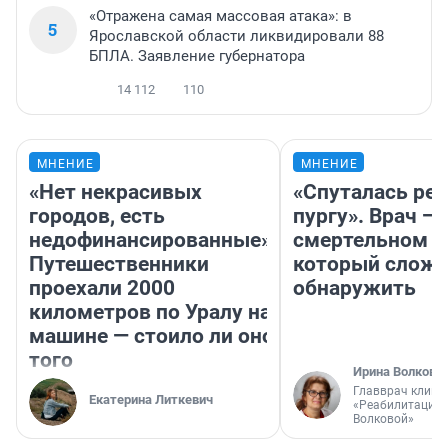
«Отражена самая массовая атака»: в
5
Ярославской области ликвидировали 88
БПЛА. Заявление губернатора
14 112
110
МНЕНИЕ
МНЕНИЕ
«Нет некрасивых
«Спуталась реч
городов, есть
пургу». Врач — 
недофинансированные».
смертельном д
Путешественники
который слож
проехали 2000
обнаружить
километров по Уралу на
машине — стоило ли оно
того
Ирина Волкова
Главврач клини
Екатерина Литкевич
«Реабилитация 
Волковой»