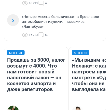
18 219
4
«Четыре месяца больничных»: в Ярославле
5
автомобилист изувечил пассажира
«Яавтобуса»
16 783
50
МНЕНИЕ
МНЕНИЕ
Продашь за 3000, налог
«Мы видим нов
возьмут с 4000. Что
Нолана»: с как
нам готовит новый
настроем нужн
налоговый закон — он
смотреть «Оди
коснется импорта и
чтобы она не
даже репетиторов
выглядела как