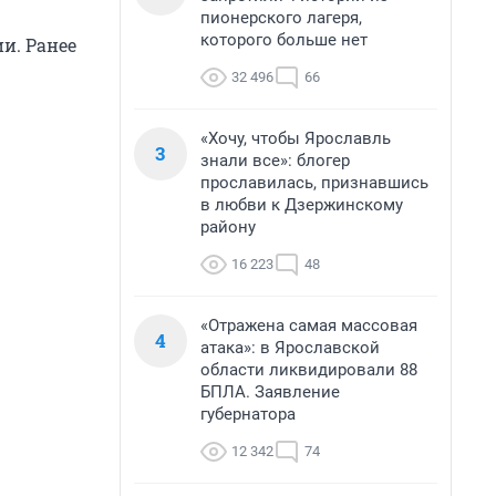
пионерского лагеря,
которого больше нет
и. Ранее
32 496
66
«Хочу, чтобы Ярославль
3
знали все»: блогер
прославилась, признавшись
в любви к Дзержинскому
району
16 223
48
«Отражена самая массовая
4
атака»: в Ярославской
области ликвидировали 88
БПЛА. Заявление
губернатора
12 342
74