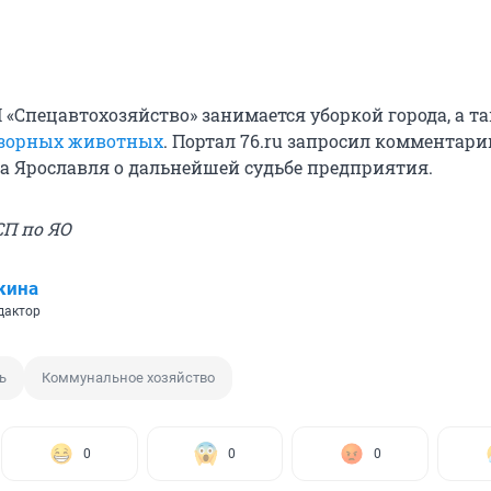
«Спецавтохозяйство» занимается уборкой города, а т
изорных животных
. Портал 76.ru запросил комментари
 Ярославля о дальнейшей судьбе предприятия.
СП по ЯО
кина
дактор
ь
Коммунальное хозяйство
0
0
0