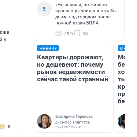
«Не спавши, но живые»:
5
ярославцы увидели столбы
дыма над городом после
ночной атаки БПЛА
акже
7 879
129
й у
МНЕНИЕ
МНЕНИ
Квартиры дорожают,
Мой б
но дешевеют: почему
береж
рынок недвижимости
хотел
сейчас такой странный
тысяч
креди
приех
безоп
Екатерина Торопова
директор агентства
недвижимости
0