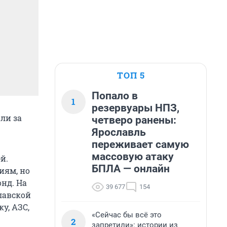
ТОП 5
Попало в
1
резервуары НПЗ,
ли за
четверо ранены:
Ярославль
переживает самую
массовую атаку
й.
БПЛА — онлайн
иям, но
нд. На
39 677
154
лавской
у, АЗС,
«Сейчас бы всё это
2
запретили»: истории из