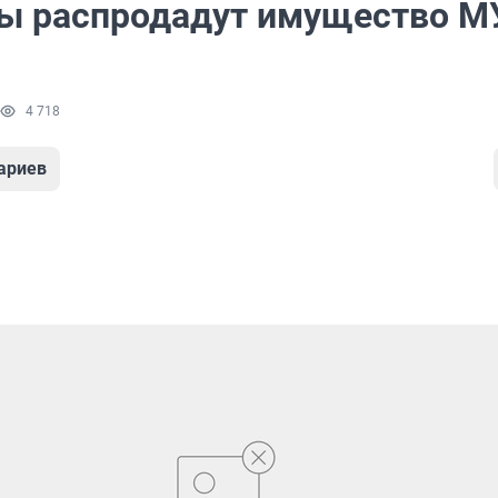
ы распродадут имущество М
4 718
ариев