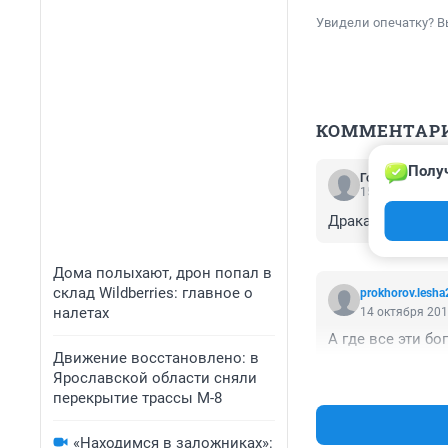
Увидели опечатку? В
КОММЕНТАР
Получ
Гость
15 октября 201
Драка лысых за 
Дома полыхают, дрон попал в
склад Wildberries: главное о
prokhorov.lesh
налетах
14 октября 201
А где все эти бо
Движение восстановлено: в
Ярославской области сняли
перекрытие трассы М-8
«Находимся в заложниках»: