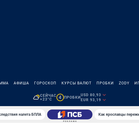
АММА
АФИША
ГОРОСКОП
КУРСЫ ВАЛЮТ
ПРОБКИ
ZODY
И
USD 80,93
СЕЙЧАС
4
ПРОБКИ
+23°C
EUR 93,19
следствия налета БПЛА
Как ярославцы переж