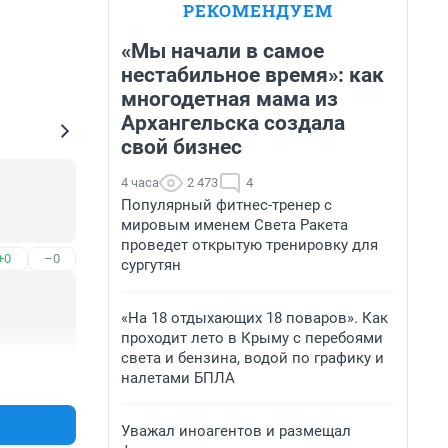
РЕКОМЕНДУЕМ
«Мы начали в самое
нестабильное время»: как
многодетная мама из
Архангельска создала
свой бизнес
4 часа
2 473
4
Популярный фитнес-тренер с
мировым именем Света Ракета
проведет открытую тренировку для
+0
–0
сургутян
«На 18 отдыхающих 18 поваров». Как
проходит лето в Крыму с перебоями
света и бензина, водой по графику и
налетами БПЛА
+0
–0
Уважал иноагентов и размещал