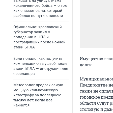
выходить на улицу». Мама
искалеченного бойца — о том,
как спасает сына, который
разбился по пути к невесте
Официально: ярославский
губернатор заявил о
попадании в НПЗ и
пострадавших после ночной
атаки БПЛА
Имущество глав
Если попало: как получить
компенсацию за ущерб после
долги.
атаки БПЛА — инструкция для
ярославцев
Муниципальное 
Предприятие не
Метеоролог предрек самую
мощную климатическую
также не оплач
катастрофу за последнюю
городское пред
тысячу лет: когда всё
области будут р
начнется
столовую и даж