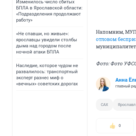
Изменилось число сбитых
БПЛА в Ярославской области:
«Подразделения продолжают
работу»
Напомним, МУП 
«Не спавши, но живые»:
отловом беспр
ярославцы увидели столбы
дыма над городом после
муниципалитета
ночной атаки БПЛА
Фото: Фото УФС
Наследие, которое чудом не
развалилось: транспортный
эксперт разнес миф о
Анна Ёл
«вечных» советских дорогах
главный ре
САХ
Ярославл
0