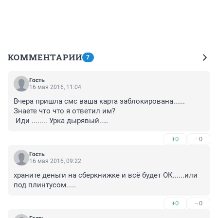
КОММЕНТАРИИ
7
Гость
16 мая 2016, 11:04
Вчера пришла смс ваша карта заблокирована...... 

Знаете что что я ответил им? 

 Иди ........ Урка дырявый..

Прям так и написал, такое удовольствие получил. 

+0
–0
Всем советую, даже легче стало.
Гость
16 мая 2016, 09:22
храните деньги на сберкнижке и всё будет ОК......или 
под плинтусом.....
+0
–0