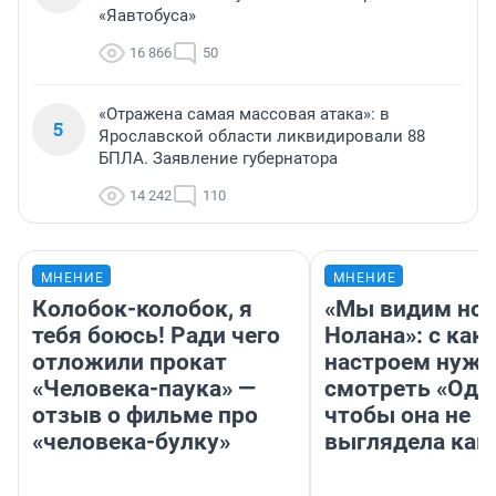
«Яавтобуса»
16 866
50
«Отражена самая массовая атака»: в
5
Ярославской области ликвидировали 88
БПЛА. Заявление губернатора
14 242
110
МНЕНИЕ
МНЕНИЕ
Колобок-колобок, я
«Мы видим нов
тебя боюсь! Ради чего
Нолана»: с как
отложили прокат
настроем нужн
«Человека-паука» —
смотреть «Оди
отзыв о фильме про
чтобы она не
«человека-булку»
выглядела как