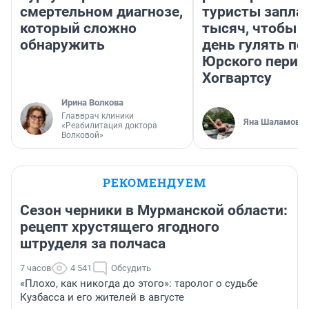
смертельном диагнозе,
туристы запла
который сложно
тысяч, чтобы 
обнаружить
день гулять по
Юрского перио
Хогвартсу
Ирина Волкова
Главврач клиники
Яна Шаламова
«Реабилитация доктора
Волковой»
РЕКОМЕНДУЕМ
Сезон черники в Мурманской области:
рецепт хрустящего ягодного
штруделя за полчаса
7 часов
4 541
Обсудить
«Плохо, как никогда до этого»: таролог о судьбе
Кузбасса и его жителей в августе