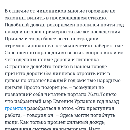
В отличие от чиновников многие горожане не
склонны винить в произошедшем стихию.
Подобный дождь-рекордсмен пролился почти год
назад и вызвал примерно такие же последствия.
Причем и тогда более всего пострадали
отремонтированные к тысячелетию набережные.
Совершенно справедливо возник вопрос: как и из
чего сделаны новые дороги и ливневка.
«Странное дело! Это только в нашем городе
принято дороги без ливневок строить или в
целом по стране? Каждый год смытые народные
деньги! Просто позорище», – возмущен не
назвавший себя читатель портала 76.ru.Только
что избранный мэр Евгений Урлашов год назад
грозился
разобраться в этом. «Это преступная
работа, – говорил он. – Здесь могли погибнуть
люди. Как только прошел сильный дождь,
дренажная система не выдержала. Надо