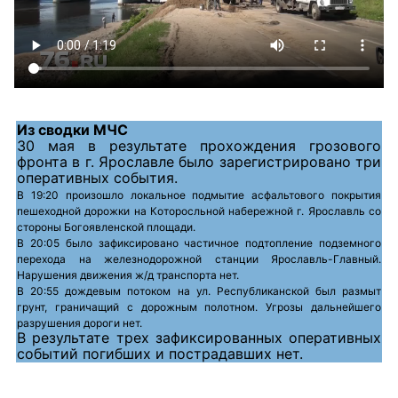
Из сводки МЧС
30 мая в результате прохождения грозового
фронта в г. Ярославле было зарегистрировано три
оперативных события.
В 19:20 произошло локальное подмытие асфальтового покрытия
пешеходной дорожки на Которосльной набережной г. Ярославль со
стороны Богоявленской площади.
В 20:05 было зафиксировано частичное подтопление подземного
перехода на железнодорожной станции Ярославль-Главный.
Нарушения движения ж/д транспорта нет.
В 20:55 дождевым потоком на ул. Республиканской был размыт
грунт, граничащий с дорожным полотном. Угрозы дальнейшего
разрушения дороги нет.
В результате трех зафиксированных оперативных
событий погибших и пострадавших нет.