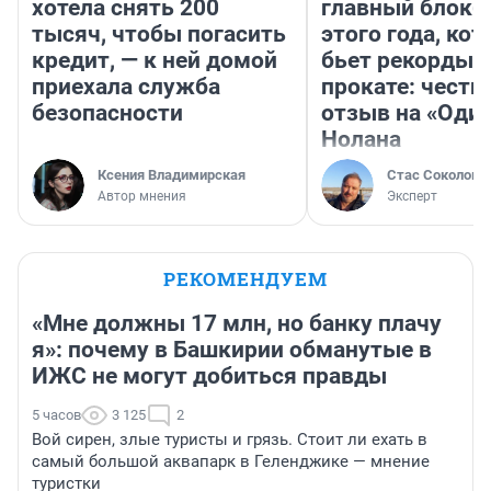
хотела снять 200
главный блокб
тысяч, чтобы погасить
этого года, ко
кредит, — к ней домой
бьет рекорды 
приехала служба
прокате: честн
безопасности
отзыв на «Оди
Нолана
Ксения Владимирская
Стас Соколов
Автор мнения
Эксперт
РЕКОМЕНДУЕМ
«Мне должны 17 млн, но банку плачу
я»: почему в Башкирии обманутые в
ИЖС не могут добиться правды
5 часов
3 125
2
Вой сирен, злые туристы и грязь. Стоит ли ехать в
самый большой аквапарк в Геленджике — мнение
туристки