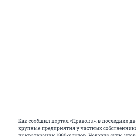
Как сообщил портал «Право.ru», в последние д
крупные предприятия у частных собственнико
приватизации 1990-х годов. Недавно суды удо