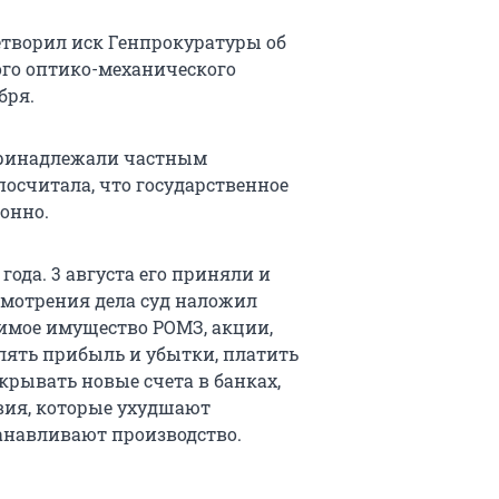
творил иск Генпрокуратуры об
ого оптико-механического
бря.
принадлежали частным
осчитала, что государственное
онно.
года. 3 августа его приняли и
ссмотрения дела суд наложил
жимое имущество РОМЗ, акции,
лять прибыль и убытки, платить
крывать новые счета в банках,
вия, которые ухудшают
анавливают производство.