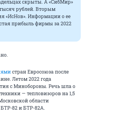
адельцах скрыты. А «СибМир»
5 тысяч рублей. Вторым
я «ИсНов». Информации о ее
истая прибыль фирмы за 2022
но.
иями
стран Евросоюза после
ине. Летом 2022 года
тия с Минобороны. Речь шла о
техники — тепловизоров на 1,5
Московской области
БТР-82 и БТР-82А.