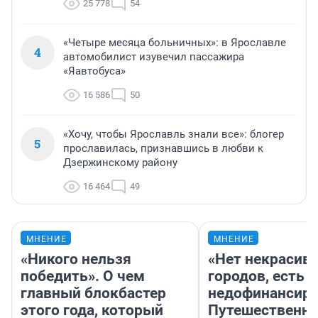
25 778
54
«Четыре месяца больничных»: в Ярославле
4
автомобилист изувечил пассажира
«Яавтобуса»
16 586
50
«Хочу, чтобы Ярославль знали все»: блогер
5
прославилась, признавшись в любви к
Дзержинскому району
16 464
49
МНЕНИЕ
МНЕНИЕ
«Никого нельзя
«Нет некрасив
победить». О чем
городов, есть
главный блокбастер
недофинансиро
этого года, который
Путешественн