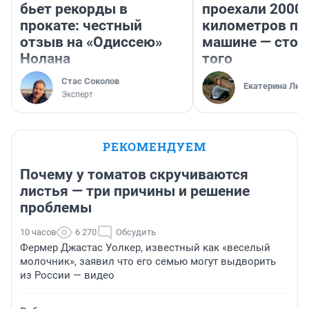
бьет рекорды в
проехали 2000
прокате: честный
километров по 
отзыв на «Одиссею»
машине — стои
Нолана
того
Стас Соколов
Екатерина Лит
Эксперт
РЕКОМЕНДУЕМ
Почему у томатов скручиваются
листья — три причины и решение
проблемы
10 часов
6 270
Обсудить
Фермер Джастас Уолкер, известный как «веселый
молочник», заявил что его семью могут выдворить
из России — видео