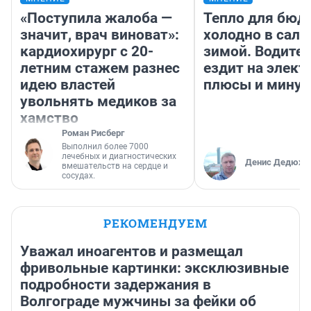
«Поступила жалоба —
Тепло для бюд
значит, врач виноват»:
холодно в сало
кардиохирург с 20-
зимой. Водител
летним стажем разнес
ездит на элект
идею властей
плюсы и мину
увольнять медиков за
хамство
Роман Рисберг
Выполнил более 7000
лечебных и диагностических
Денис Дедюхи
вмешательств на сердце и
сосудах.
РЕКОМЕНДУЕМ
Уважал иноагентов и размещал
фривольные картинки: эксклюзивные
подробности задержания в
Волгограде мужчины за фейки об