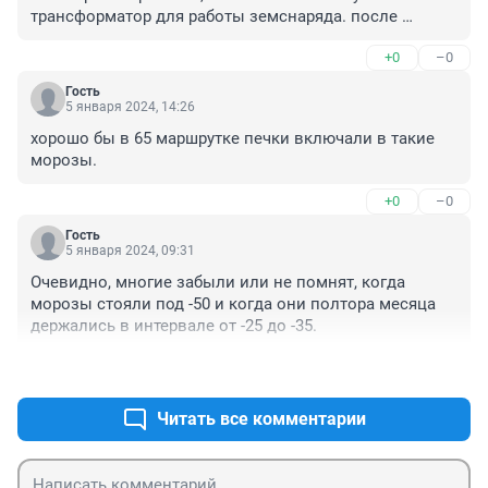
трансформатор для работы земснаряда. после 
окончания ррааабот транс убрали ,а островок под 
+0
–0
воздействием волн размыло и при нормальном 
уровне воды перестал быть виден. и где автор 
Гость
отыскал понятие "снежура"?на реке при начале 
5 января 2024, 14:26
ледостава сначала образуется сало, затем шуга 
хорошо бы в 65 маршрутке печки включали в такие 
издающая шум и после образуется постояннный лед
морозы.
+0
–0
Гость
5 января 2024, 09:31
Очевидно, многие забыли или не помнят, когда 
морозы стояли под -50 и когда они полтора месяца 
держались в интервале от -25 до -35.
+0
–0
Читать все комментарии