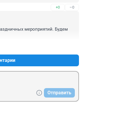
+0
–0
раздничных мероприятий. Будем 
+0
–0
нтарии
Отправить