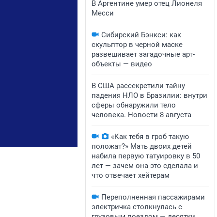
В Аргентине умер отец Лионеля
Месси
Сибирский Бэнкси: как
скульптор в черной маске
развешивает загадочные арт-
объекты — видео
В США рассекретили тайну
падения НЛО в Бразилии: внутри
сферы обнаружили тело
человека. Новости 8 августа
«Как тебя в гроб такую
положат?» Мать двоих детей
набила первую татуировку в 50
лет — зачем она это сделала и
что отвечает хейтерам
Переполненная пассажирами
электричка столкнулась с
грузовым поездом — десятки