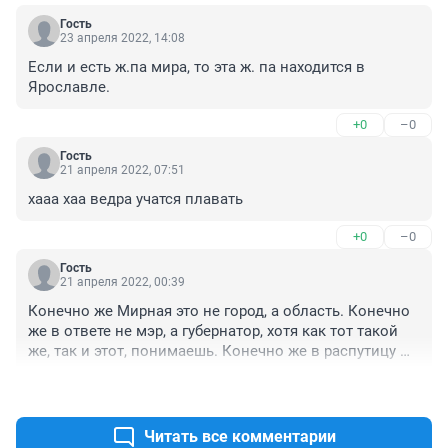
Гость
23 апреля 2022, 14:08
Если и есть ж.па мира, то эта ж. па находится в 
Ярославле.
+0
–0
Гость
21 апреля 2022, 07:51
хааа хаа ведра учатся плавать
+0
–0
Гость
21 апреля 2022, 00:39
Конечно же Мирная это не город, а область. Конечно 
же в ответе не мэр, а губернатор, хотя как тот такой 
же, так и этот, понимаешь. Конечно же в распутицу 
только идиот поедет по Мирной на машине. 
+0
–0
Интересно другое. На всех картах улица есть, а 
фактически ее нет! От слова - совсем! Да никакому 
НАТО нас не победить!
Читать все комментарии