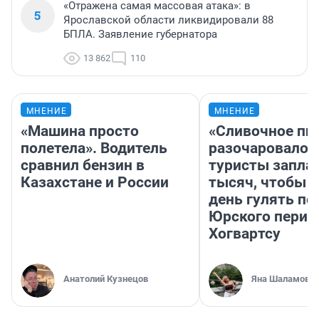
«Отражена самая массовая атака»: в
5
Ярославской области ликвидировали 88
БПЛА. Заявление губернатора
13 862
110
МНЕНИЕ
МНЕНИЕ
«Машина просто
«Сливочное пи
полетела». Водитель
разочаровало»
сравнил бензин в
туристы запла
Казахстане и России
тысяч, чтобы 
день гулять по
Юрского перио
Хогвартсу
Анатолий Кузнецов
Яна Шаламова