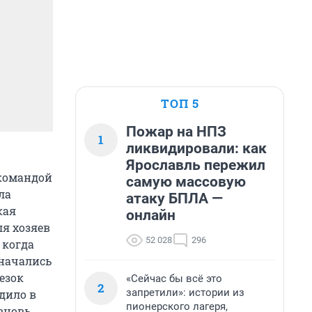
ТОП 5
Пожар на НПЗ
1
ликвидировали: как
Ярославль пережил
 командой
самую массовую
ла
атаку БПЛА —
кая
онлайн
ля хозяев
52 028
296
 когда
 начались
езок
«Сейчас бы всё это
2
запретили»: истории из
дило в
пионерского лагеря,
вновь