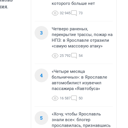
которого больше нет
ния.
32 945
73
Четверо раненых,
3
перекрытие трассы, пожар на
НПЗ: в Ярославле отразили
«самую массовую атаку»
25 792
54
«Четыре месяца
4
больничных»: в Ярославле
автомобилист изувечил
пассажира «Яавтобуса»
16 587
50
«Хочу, чтобы Ярославль
5
знали все»: блогер
прославилась, признавшись