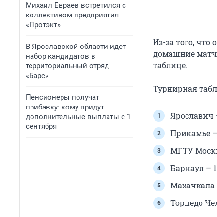
Михаил Евраев встретился с
коллективом предприятия
«Протэкт»
Из-за того, чт
В Ярославской области идет
домашние матчи
набор кандидатов в
таблице.
территориальный отряд
«Барс»
Турнирная табл
Пенсионеры получат
прибавку: кому придут
Ярославич –
дополнительные выплаты с 1
сентября
Прикамье – 2
МГТУ Москва
Барнаул – 19
Махачкала – 
Торпедо Чел