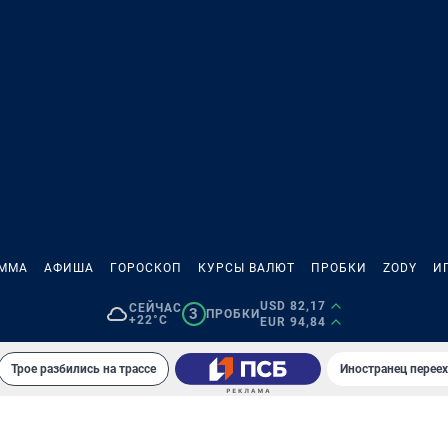
АММА
АФИША
ГОРОСКОП
КУРСЫ ВАЛЮТ
ПРОБКИ
ZODY
И
USD 82,17
СЕЙЧАС
3
ПРОБКИ
+22°C
EUR 94,84
Трое разбились на трассе
Иностранец переех