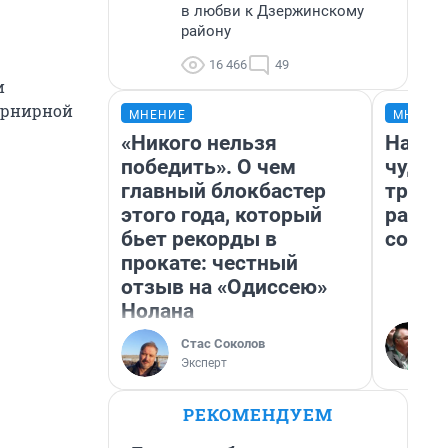
в любви к Дзержинскому
району
16 466
49
и
урнирной
МНЕНИЕ
МНЕНИ
«Никого нельзя
Насле
победить». О чем
чудом
главный блокбастер
транс
этого года, который
разне
бьет рекорды в
совет
прокате: честный
отзыв на «Одиссею»
Нолана
Стас Соколов
Эксперт
РЕКОМЕНДУЕМ