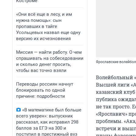
Костроме
«Они всё еще в лесу, и им
нужна помощь»: сын
пропавших в тайге
Усольцевых назвал еще одну
версию их исчезновения
Миссия — найти работу. О чем
спрашивать на собеседовании
Ярославские волейбол
и сколько денег просить,
чтобы вас точно взяли
Волейбольный «
Переводы россиян начнут
Высшей лиги «А»
блокировать по одной
казанский клуб
причине: подробности
публика ожидал
не так просто.
«В математике был больше
«Ярославич» про
всего уверен»: выпускник
проблемы. «Ака
рассказал, как исправил 298
встречи и вышла
баллов за ЕГЭ на 300 и
поступил в престижный вуз
планы фаворито