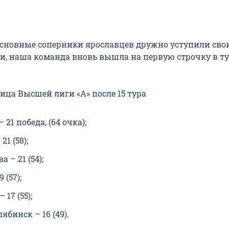
о основные соперники ярославцев дружно уступили сво
, наша команда вновь вышла на первую строчку в т
ица Высшей лиги «А» после 15 тура
 21 победа, (64 очка);
1 (58);
 – 21 (54);
 (57);
17 (55);
ябинск – 16 (49).