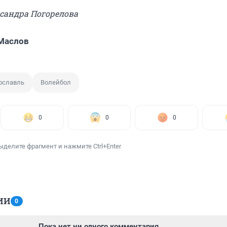
ксандра Погорелова
Маслов
ославль
Волейбол
0
0
0
ыделите фрагмент и нажмите Ctrl+Enter
ИИ
0
Пока нет ни одного комментария.